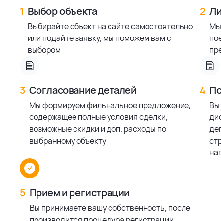
1
Выбор объекта
2
Ли
Выбирайте объект на сайте самостоятельно
Мы
или подайте заявку, мы поможем вам с
по
выбором
пр
3
Согласование деталей
4
По
Мы формируем фильнальное предложение,
Вы
содержащее полные условия сделки,
ди
возможные скидки и доп. расходы по
деп
выбранному объекту
ст
на
5
Прием и регистрации
Вы принимаете вашу собственность, после
производится процедура регистрации