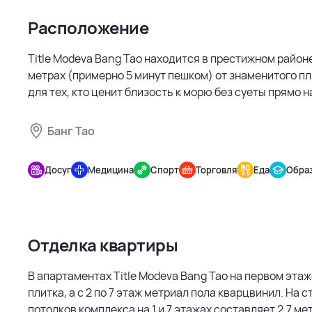
Расположение
Title Modeva Bang Tao находится в престижном районе
метрах (примерно 5 минут пешком) от знаменитого пл
для тех, кто ценит близость к морю без суеты прямо н
Банг Тао
Title
Modeva
Досуг
Медицина
Спорт
Торговля
Еда
Обра
Bang Tao
Отделка квартиры
В апартаментах Title Modeva Bang Tao на первом этаж
плитка, а с 2 по 7 этаж метриал пола кварцвинил. На 
потолков комплекса на 1 и 7 этажах составляет 2,7 метр