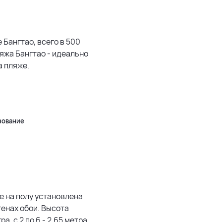
1500 м
3 км
 Бангтао, всего в 500
яжа Бангтао - идеально
5 км
а пляже.
500 м
Leaflet
|
©
OpenStreetMap
зование
е на полу установлена
стенах обои. Высота
а, с 2 по 6 - 2.65 метра.