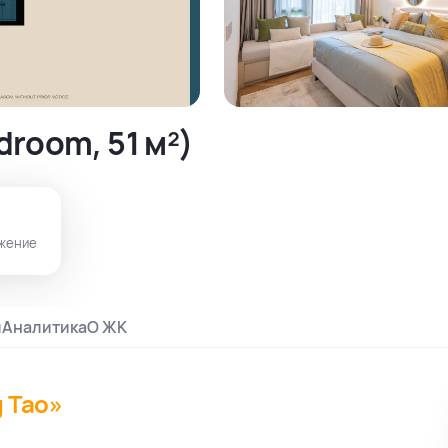
room, 51 м²)
жение
и
Аналитика
О ЖК
g Tao»