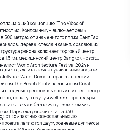
 воплощающий концепцию "The Vibes of
гантностью. Кондоминиум включает семь
 в 500 метрах от знаменитого пляжа Банг Тао.
риалов: дерева, стекла и камня, создающих
труктура района включает торговый центр
t в 1,5 км, медицинский центр Bangkok Hospital
налист World Architecture Festival 2024 и
н для отдыха и включает уникальные водные
 Jellyfish Water Dome и терапевтический
ейном The Beach Pool и павильоном Coral
жизни предусмотрен современный фитнес-центр
сены, соляную сауну и wellness-процедуры.
странствами и бизнес-лаунжем. Семьи с
йном. Парковка рассчитана на 330
ок от компактных односпальных до
а.
ю проекта являются двухуровневые дуплексы
ами до 148 кв.м. Каждая квартира