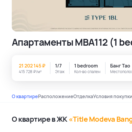
Апартаменты MBA112 (1 bed
21 202 145 ₽
1/7
1 bedroom
Банг Тао
415 728 ₽/м²
Этаж
Кол-во спален
Местополо
О квартире
Расположение
Отделка
Условия покупк
О квартире в ЖК
«Title Modeva Ban