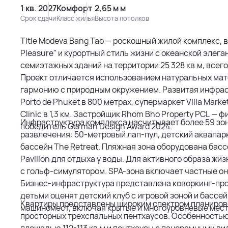
1 кв. 2027
Комфорт
2,65 м м
Срок сдачи
Класс жилья
Высота потолков
Title Modeva Bang Tao — роскошный жилой комплекс,
Pleasure" и курортный стиль жизни с океанской эле
семиэтажных зданий на территории 25 328 кв.м, всего
Проект отличается использованием натуральных мате
гармонию с природным окружением. Развитая инфрас
Porto de Phuket в 800 метрах, супермаркет Villa Marke
Clinic в 1,3 км. Застройщик Rhom Bho Property PCL — фи
Инфраструктура комплекса насчитывает более 59 зо
победитель German Design Award 2024.
развлечения: 50-метровый лап-пул, детский аквапарк
бассейн The Retreat. Пляжная зона оборудована басс
Pavilion для отдыха у воды. Для активного образа 
с гольф-симулятором. SPA-зона включает частные он
Бизнес-инфраструктура представлена коворкинг-про
детьми оценят детский клуб с игровой зоной и бассе
Квартиры представлены широким спектром планиров
машиномест, включая крытые и многоуровневые мест
просторных трехспальных пентхаусов. Особенность
площадью 112-113 кв.м и пентхаусы с панорамными вид