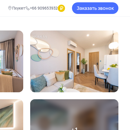
₽
Заказать звонок
Пхукет
+66 909653932
+1