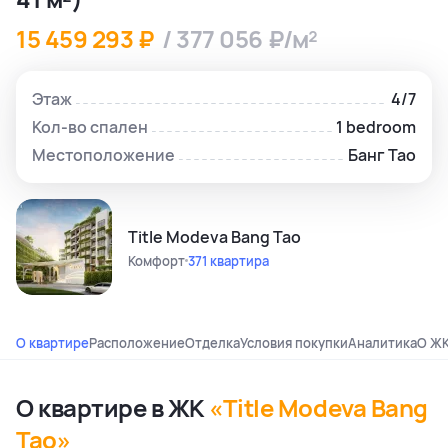
15 459 293 ₽
/ 377 056 ₽/м²
Этаж
4/7
Кол-во спален
1 bedroom
Местоположение
Банг Тао
Title Modeva Bang Tao
Комфорт
371 квартира
О квартире
Расположение
Отделка
Условия покупки
Аналитика
О Ж
О квартире в ЖК
«Title Modeva Bang
Tao»