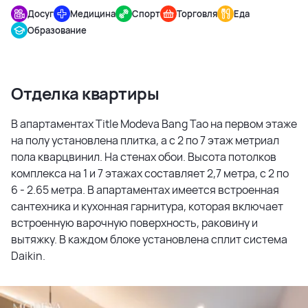
Досуг
Медицина
Спорт
Торговля
Еда
Образование
Отделка квартиры
В апартаментах Title Modeva Bang Tao на первом этаже
на полу установлена плитка, а с 2 по 7 этаж метриал
пола кварцвинил. На стенах обои. Высота потолков
комплекса на 1 и 7 этажах составляет 2,7 метра, с 2 по
6 - 2.65 метра. В апартаментах имеется встроенная
сантехника и кухонная гарнитура, которая включает
встроенную варочную поверхность, раковину и
вытяжку. В каждом блоке установлена сплит система
Daikin.