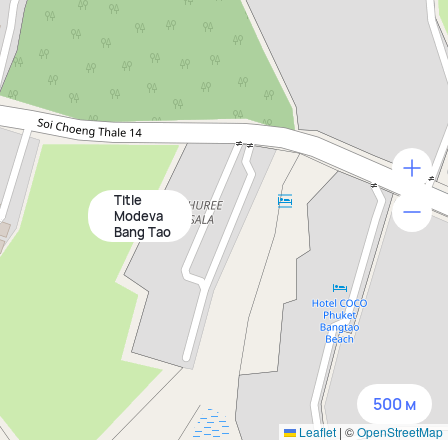
Title
500 м
Modeva
Bang Tao
1500 м
3 км
5 км
500 м
Leaflet
|
©
OpenStreetMap