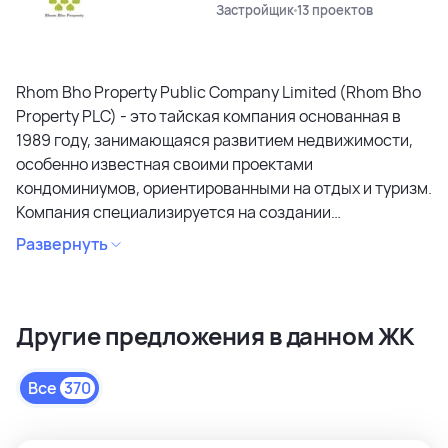
Застройщик
13 проектов
Rhom Bho Property Public Company Limited (Rhom Bho
Property PLC) - это тайская компания основанная в
1989 году, занимающаяся развитием недвижимости,
особенно известная своими проектами
кондоминиумов, ориентированными на отдых и туризм.
Компания специализируется на создании
кондоминиумов в привлекательных районах, уделяя
Развернуть
особое внимание дизайну, качеству строительства и
созданию атмосферы спокойствия и релаксации.
Является лидером рынка и специализируется на
Другие предложения в данном ЖК
коммерческих объектах и жилой недвижимости
высокого качества в сегментах недвижимости
премиального и среднего класса. Среди районов
Все
370
застройки как престижные комьюнити Бангкока, так и
популярные туристические зоны Пхукета и Паттайи.