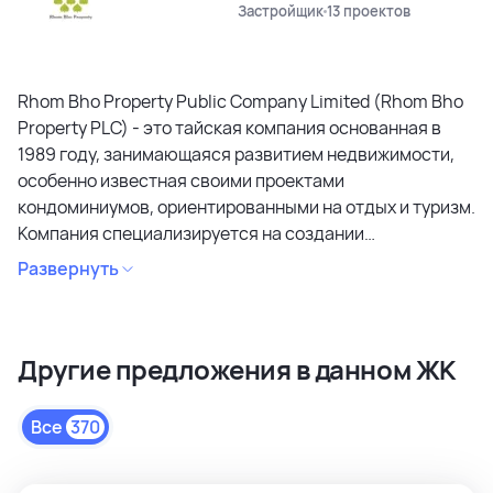
Застройщик
13 проектов
Rhom Bho Property Public Company Limited (Rhom Bho
Property PLC) - это тайская компания основанная в
1989 году, занимающаяся развитием недвижимости,
особенно известная своими проектами
кондоминиумов, ориентированными на отдых и туризм.
Компания специализируется на создании
кондоминиумов в привлекательных районах, уделяя
Развернуть
особое внимание дизайну, качеству строительства и
созданию атмосферы спокойствия и релаксации.
Является лидером рынка и специализируется на
Другие предложения в данном ЖК
коммерческих объектах и жилой недвижимости
высокого качества в сегментах недвижимости
премиального и среднего класса. Среди районов
Все
370
застройки как престижные комьюнити Бангкока, так и
популярные туристические зоны Пхукета и Паттайи.