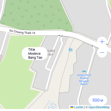
Title
500 м
Modeva
Bang Tao
1500 м
3 км
5 км
500 м
Leaflet
|
©
OpenStreetMap