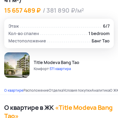
15 657 489 ₽
/ 381 890 ₽/м²
Этаж
6/7
Кол-во спален
1 bedroom
Местоположение
Банг Тао
Title Modeva Bang Tao
Комфорт
371 квартира
О квартире
Расположение
Отделка
Условия покупки
Аналитика
О Ж
О квартире в ЖК
«Title Modeva Bang
Tao»