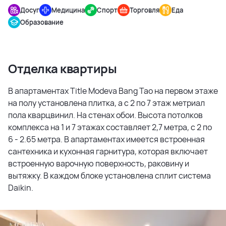
Досуг
Медицина
Спорт
Торговля
Еда
Образование
Отделка квартиры
В апартаментах Title Modeva Bang Tao на первом этаже
на полу установлена плитка, а с 2 по 7 этаж метриал
пола кварцвинил. На стенах обои. Высота потолков
комплекса на 1 и 7 этажах составляет 2,7 метра, с 2 по
6 - 2.65 метра. В апартаментах имеется встроенная
сантехника и кухонная гарнитура, которая включает
встроенную варочную поверхность, раковину и
вытяжку. В каждом блоке установлена сплит система
Daikin.