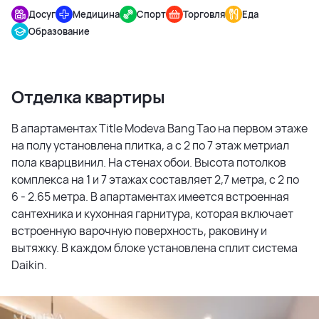
Досуг
Медицина
Спорт
Торговля
Еда
Образование
Отделка квартиры
В апартаментах Title Modeva Bang Tao на первом этаже
на полу установлена плитка, а с 2 по 7 этаж метриал
пола кварцвинил. На стенах обои. Высота потолков
комплекса на 1 и 7 этажах составляет 2,7 метра, с 2 по
6 - 2.65 метра. В апартаментах имеется встроенная
сантехника и кухонная гарнитура, которая включает
встроенную варочную поверхность, раковину и
вытяжку. В каждом блоке установлена сплит система
Daikin.