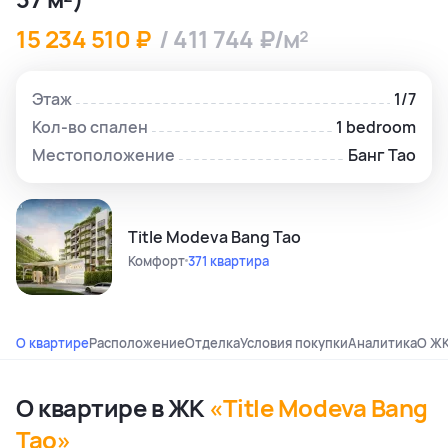
15 234 510 ₽
/ 411 744 ₽/м²
Этаж
1/7
Кол-во спален
1 bedroom
Местоположение
Банг Тао
Title Modeva Bang Tao
Комфорт
371 квартира
О квартире
Расположение
Отделка
Условия покупки
Аналитика
О Ж
О квартире в ЖК
«Title Modeva Bang
Tao»