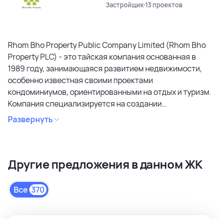
Застройщик
13 проектов
Rhom Bho Property Public Company Limited (Rhom Bho
Property PLC) - это тайская компания основанная в
1989 году, занимающаяся развитием недвижимости,
особенно известная своими проектами
кондоминиумов, ориентированными на отдых и туризм.
Компания специализируется на создании
кондоминиумов в привлекательных районах, уделяя
Развернуть
особое внимание дизайну, качеству строительства и
созданию атмосферы спокойствия и релаксации.
Является лидером рынка и специализируется на
Другие предложения в данном ЖК
коммерческих объектах и жилой недвижимости
высокого качества в сегментах недвижимости
премиального и среднего класса. Среди районов
Все
370
застройки как престижные комьюнити Бангкока, так и
популярные туристические зоны Пхукета и Паттайи.