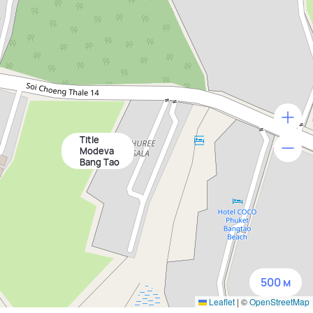
Title
500 м
Modeva
Bang Tao
1500 м
3 км
5 км
500 м
Leaflet
|
©
OpenStreetMap