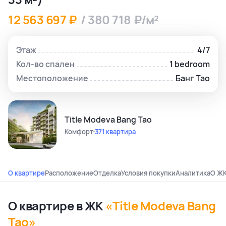
12 563 697 ₽
/ 380 718 ₽/м²
Этаж
4/7
Кол-во спален
1 bedroom
Местоположение
Банг Тао
Title Modeva Bang Tao
Комфорт
371 квартира
О квартире
Расположение
Отделка
Условия покупки
Аналитика
О Ж
О квартире в ЖК
«Title Modeva Bang
Tao»