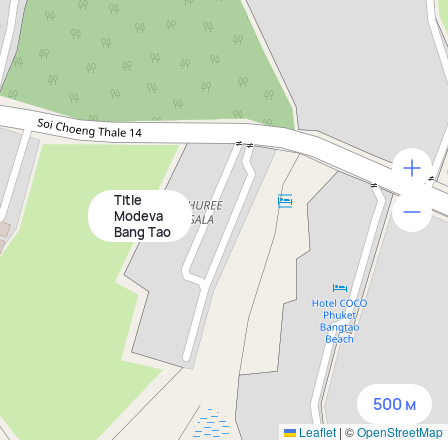
Title
500 м
Modeva
Bang Tao
1500 м
3 км
5 км
500 м
Leaflet
|
©
OpenStreetMap