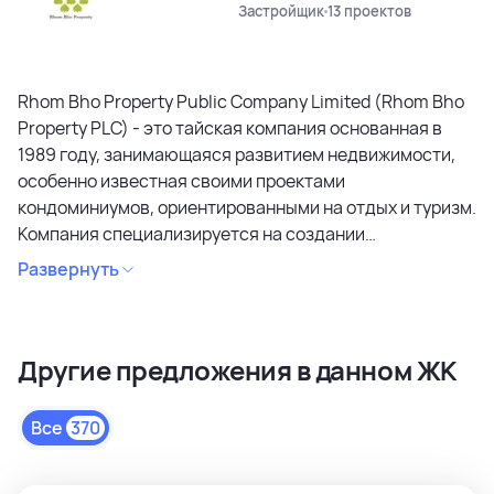
Застройщик
13 проектов
Rhom Bho Property Public Company Limited (Rhom Bho
Property PLC) - это тайская компания основанная в
1989 году, занимающаяся развитием недвижимости,
особенно известная своими проектами
кондоминиумов, ориентированными на отдых и туризм.
Компания специализируется на создании
кондоминиумов в привлекательных районах, уделяя
Развернуть
особое внимание дизайну, качеству строительства и
созданию атмосферы спокойствия и релаксации.
Является лидером рынка и специализируется на
Другие предложения в данном ЖК
коммерческих объектах и жилой недвижимости
высокого качества в сегментах недвижимости
премиального и среднего класса. Среди районов
Все
370
застройки как престижные комьюнити Бангкока, так и
популярные туристические зоны Пхукета и Паттайи.