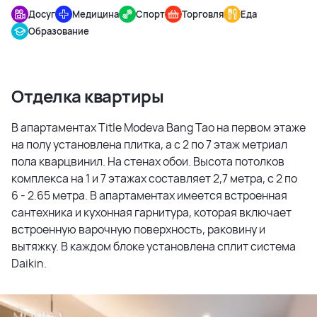
Досуг
Медицина
Спорт
Торговля
Еда
Образование
Отделка квартиры
В апартаментах Title Modeva Bang Tao на первом этаже
на полу установлена плитка, а с 2 по 7 этаж метриал
пола кварцвинил. На стенах обои. Высота потолков
комплекса на 1 и 7 этажах составляет 2,7 метра, с 2 по
6 - 2.65 метра. В апартаментах имеется встроенная
сантехника и кухонная гарнитура, которая включает
встроенную варочную поверхность, раковину и
вытяжку. В каждом блоке установлена сплит система
Daikin.