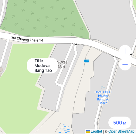
Title
500 м
Modeva
Bang Tao
1500 м
3 км
5 км
500 м
Leaflet
|
©
OpenStreetMap