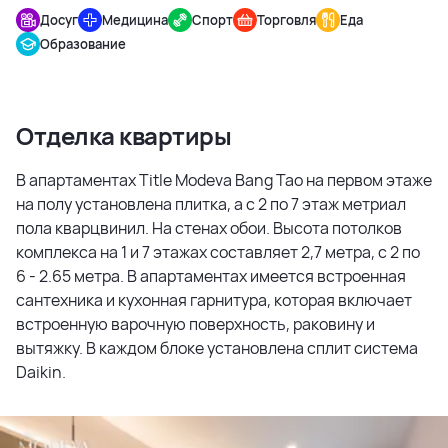
Досуг
Медицина
Спорт
Торговля
Еда
Образование
Отделка квартиры
В апартаментах Title Modeva Bang Tao на первом этаже
на полу установлена плитка, а с 2 по 7 этаж метриал
пола кварцвинил. На стенах обои. Высота потолков
комплекса на 1 и 7 этажах составляет 2,7 метра, с 2 по
6 - 2.65 метра. В апартаментах имеется встроенная
сантехника и кухонная гарнитура, которая включает
встроенную варочную поверхность, раковину и
вытяжку. В каждом блоке установлена сплит система
Daikin.