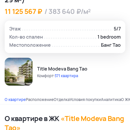
11 125 567 ₽
/ 383 640 ₽/м²
Этаж
5/7
Кол-во спален
1 bedroom
Местоположение
Банг Тао
Title Modeva Bang Tao
Комфорт
371 квартира
О квартире
Расположение
Отделка
Условия покупки
Аналитика
О Ж
О квартире в ЖК
«Title Modeva Bang
Tao»