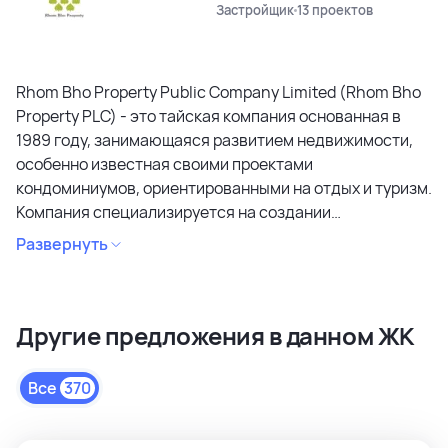
Застройщик
13 проектов
Rhom Bho Property Public Company Limited (Rhom Bho
Property PLC) - это тайская компания основанная в
1989 году, занимающаяся развитием недвижимости,
особенно известная своими проектами
кондоминиумов, ориентированными на отдых и туризм.
Компания специализируется на создании
кондоминиумов в привлекательных районах, уделяя
Развернуть
особое внимание дизайну, качеству строительства и
созданию атмосферы спокойствия и релаксации.
Является лидером рынка и специализируется на
Другие предложения в данном ЖК
коммерческих объектах и жилой недвижимости
высокого качества в сегментах недвижимости
премиального и среднего класса. Среди районов
Все
370
застройки как престижные комьюнити Бангкока, так и
популярные туристические зоны Пхукета и Паттайи.