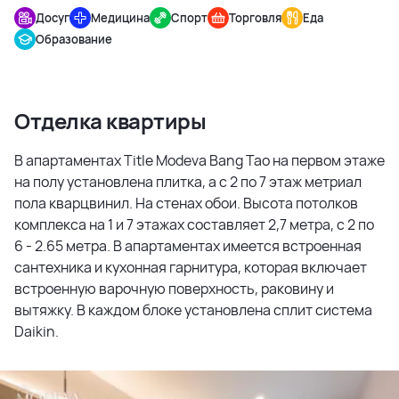
Досуг
Медицина
Спорт
Торговля
Еда
Образование
Отделка квартиры
В апартаментах Title Modeva Bang Tao на первом этаже
на полу установлена плитка, а с 2 по 7 этаж метриал
пола кварцвинил. На стенах обои. Высота потолков
комплекса на 1 и 7 этажах составляет 2,7 метра, с 2 по
6 - 2.65 метра. В апартаментах имеется встроенная
сантехника и кухонная гарнитура, которая включает
встроенную варочную поверхность, раковину и
вытяжку. В каждом блоке установлена сплит система
Daikin.