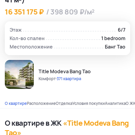
16 351 175 ₽
/ 398 809 ₽/м²
Этаж
6/7
Кол-во спален
1 bedroom
Местоположение
Банг Тао
Title Modeva Bang Tao
Комфорт
371 квартира
О квартире
Расположение
Отделка
Условия покупки
Аналитика
О Ж
О квартире в ЖК
«Title Modeva Bang
Tao»