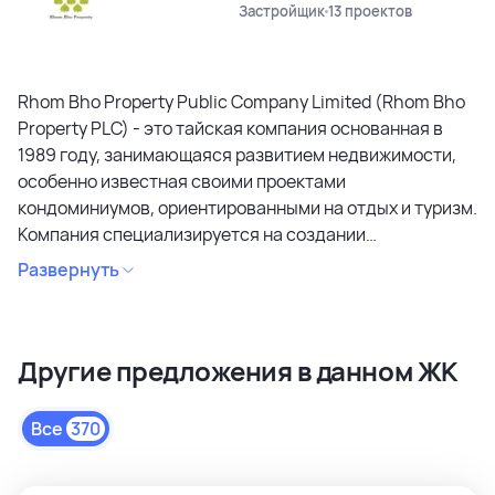
Застройщик
13 проектов
Rhom Bho Property Public Company Limited (Rhom Bho
Property PLC) - это тайская компания основанная в
1989 году, занимающаяся развитием недвижимости,
особенно известная своими проектами
кондоминиумов, ориентированными на отдых и туризм.
Компания специализируется на создании
кондоминиумов в привлекательных районах, уделяя
Развернуть
особое внимание дизайну, качеству строительства и
созданию атмосферы спокойствия и релаксации.
Является лидером рынка и специализируется на
Другие предложения в данном ЖК
коммерческих объектах и жилой недвижимости
высокого качества в сегментах недвижимости
премиального и среднего класса. Среди районов
Все
370
застройки как престижные комьюнити Бангкока, так и
популярные туристические зоны Пхукета и Паттайи.