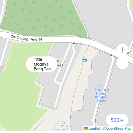
Title
500 м
Modeva
Bang Tao
1500 м
3 км
5 км
500 м
Leaflet
|
©
OpenStreetMap