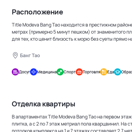
Расположение
Title Modeva Bang Tao находится в престижном районе
метрах (примерно 5 минут пешком) от знаменитого пл
для тех, кто ценит близость к морю без суеты прямо н
Банг Тао
Title
Modeva
Досуг
Медицина
Спорт
Торговля
Еда
Обра
Bang Tao
Отделка квартиры
В апартаментах Title Modeva Bang Tao на первом этаж
плитка, а с 2 по 7 этаж метриал пола кварцвинил. На 
потолков комплекса на 1 и 7 этажах составляет 2,7 метр