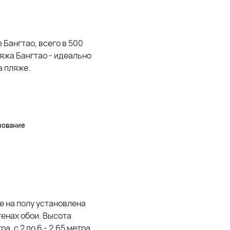
1500 м
3 км
 Бангтао, всего в 500
яжа Бангтао - идеально
5 км
а пляже.
500 м
Leaflet
|
©
OpenStreetMap
зование
е на полу установлена
стенах обои. Высота
а, с 2 по 6 - 2.65 метра.