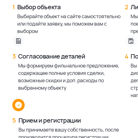
1
Выбор объекта
2
Ли
Выбирайте объект на сайте самостоятельно
Мы
или подайте заявку, мы поможем вам с
по
выбором
пр
3
Согласование деталей
4
По
Мы формируем фильнальное предложение,
Вы
содержащее полные условия сделки,
ди
возможные скидки и доп. расходы по
деп
выбранному объекту
ст
на
5
Прием и регистрации
Вы принимаете вашу собственность, после
производится процедура регистрации