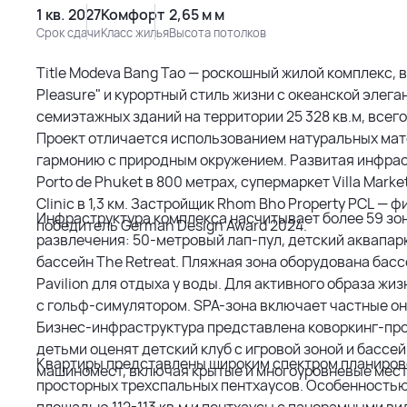
1 кв. 2027
Комфорт
2,65 м м
Срок сдачи
Класс жилья
Высота потолков
Title Modeva Bang Tao — роскошный жилой комплекс,
Pleasure" и курортный стиль жизни с океанской эле
семиэтажных зданий на территории 25 328 кв.м, всего
Проект отличается использованием натуральных мате
гармонию с природным окружением. Развитая инфрас
Porto de Phuket в 800 метрах, супермаркет Villa Marke
Clinic в 1,3 км. Застройщик Rhom Bho Property PCL — фи
Инфраструктура комплекса насчитывает более 59 зо
победитель German Design Award 2024.
развлечения: 50-метровый лап-пул, детский аквапарк
бассейн The Retreat. Пляжная зона оборудована басс
Pavilion для отдыха у воды. Для активного образа 
с гольф-симулятором. SPA-зона включает частные он
Бизнес-инфраструктура представлена коворкинг-про
детьми оценят детский клуб с игровой зоной и бассе
Квартиры представлены широким спектром планиров
машиномест, включая крытые и многоуровневые мест
просторных трехспальных пентхаусов. Особенность
площадью 112-113 кв.м и пентхаусы с панорамными вид