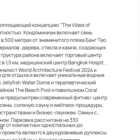
 воплощающий концепцию "The Vibes of
гантностью. Кондоминиум включает семь
 в 500 метрах от знаменитого пляжа Банг Тао.
риалов: дерева, стекла и камня, создающих
труктура района включает торговый центр
t в 1,5 км, медицинский центр Bangkok Hospital
налист World Architecture Festival 2024 и
н для отдыха и включает уникальные водные
 Jellyfish Water Dome и терапевтический
ейном The Beach Pool и павильоном Coral
жизни предусмотрен современный фитнес-центр
сены, соляную сауну и wellness-процедуры.
странствами и бизнес-лаунжем. Семьи с
йном. Парковка рассчитана на 330
ок от компактных односпальных до
а.
ю проекта являются двухуровневые дуплексы
ами до 148 кв.м. Каждая квартира