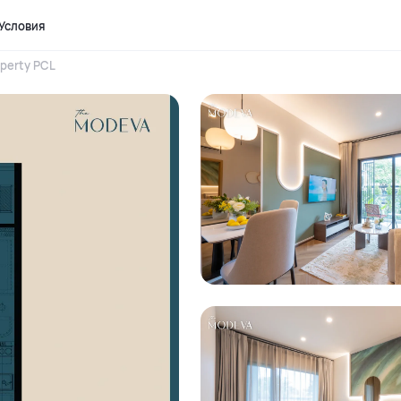
Условия
perty PCL