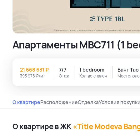
Апартаменты MBC711 (1 be
21 668 631 ₽
7/7
1 bedroom
Банг Тао
393 975 ₽/м²
Этаж
Кол-во спален
Местополо
О квартире
Расположение
Отделка
Условия покупк
О квартире в ЖК
«Title Modeva Ban