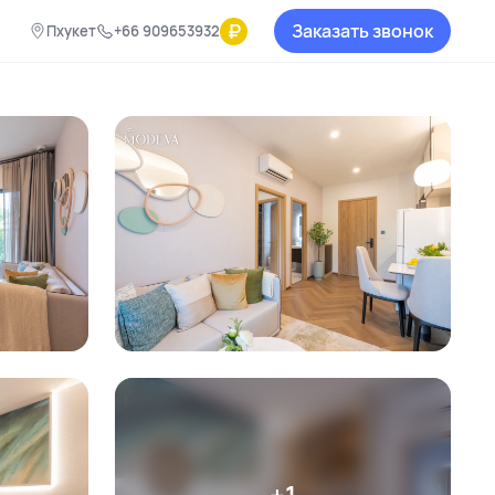
₽
Заказать звонок
Пхукет
+66 909653932
+1