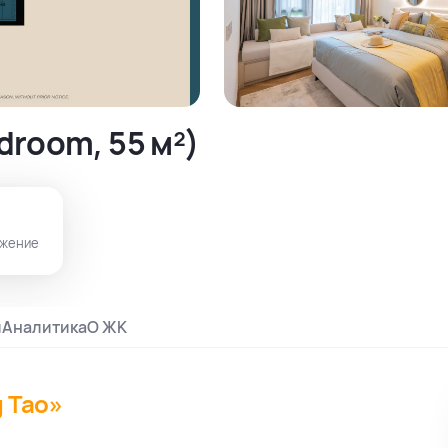
droom, 55 м²)
жение
и
Аналитика
О ЖК
g Tao»