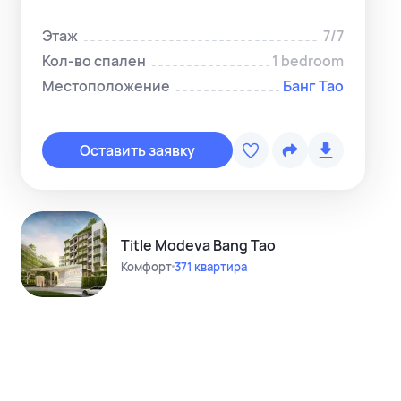
Этаж
7/7
Кол-во спален
1 bedroom
Местоположение
Банг Тао
Копировать с
Telegram-ме
Оставить заявку
WhatsApp-м
Instagram
Telegram-кан
Title Modeva Bang Tao
Комфорт
371 квартира