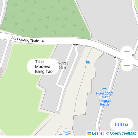
Title
500 м
Modeva
Bang Tao
1500 м
3 км
5 км
500 м
Leaflet
|
©
OpenStreetMap