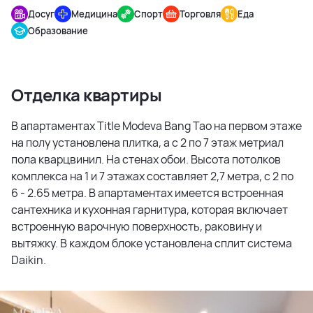
Досуг
Медицина
Спорт
Торговля
Еда
Образование
Отделка квартиры
В апартаментах Title Modeva Bang Tao на первом этаже
на полу установлена плитка, а с 2 по 7 этаж метриал
пола кварцвинил. На стенах обои. Высота потолков
комплекса на 1 и 7 этажах составляет 2,7 метра, с 2 по
6 - 2.65 метра. В апартаментах имеется встроенная
сантехника и кухонная гарнитура, которая включает
встроенную варочную поверхность, раковину и
вытяжку. В каждом блоке установлена сплит система
Daikin.