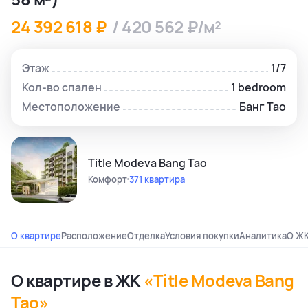
24 392 618 ₽
/ 420 562 ₽/м²
Этаж
1/7
Кол-во спален
1 bedroom
Местоположение
Банг Тао
Title Modeva Bang Tao
Комфорт
371 квартира
О квартире
Расположение
Отделка
Условия покупки
Аналитика
О Ж
О квартире в ЖК
«Title Modeva Bang
Tao»