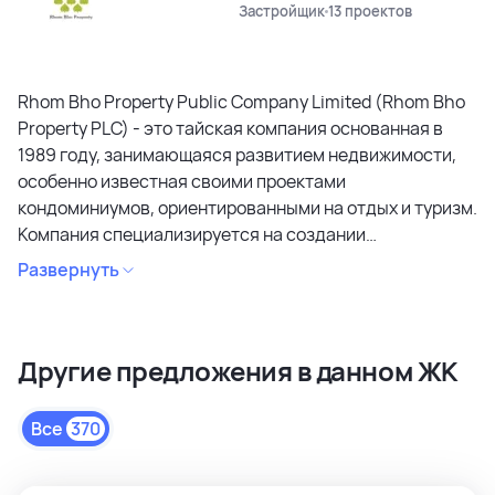
Застройщик
13 проектов
Rhom Bho Property Public Company Limited (Rhom Bho
Property PLC) - это тайская компания основанная в
1989 году, занимающаяся развитием недвижимости,
особенно известная своими проектами
кондоминиумов, ориентированными на отдых и туризм.
Компания специализируется на создании
кондоминиумов в привлекательных районах, уделяя
Развернуть
особое внимание дизайну, качеству строительства и
созданию атмосферы спокойствия и релаксации.
Является лидером рынка и специализируется на
Другие предложения в данном ЖК
коммерческих объектах и жилой недвижимости
высокого качества в сегментах недвижимости
премиального и среднего класса. Среди районов
Все
370
застройки как престижные комьюнити Бангкока, так и
популярные туристические зоны Пхукета и Паттайи.