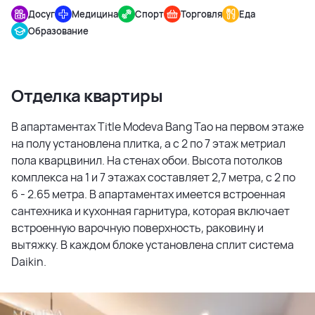
Досуг
Медицина
Спорт
Торговля
Еда
Образование
Отделка квартиры
В апартаментах Title Modeva Bang Tao на первом этаже
на полу установлена плитка, а с 2 по 7 этаж метриал
пола кварцвинил. На стенах обои. Высота потолков
комплекса на 1 и 7 этажах составляет 2,7 метра, с 2 по
6 - 2.65 метра. В апартаментах имеется встроенная
сантехника и кухонная гарнитура, которая включает
встроенную варочную поверхность, раковину и
вытяжку. В каждом блоке установлена сплит система
Daikin.