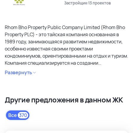
Застройщик
13 проектов
Rhom Bho Property Public Company Limited (Rhom Bho
Property PLC) - это тайская компания основанная в
1989 году, занимающаяся развитием недвижимости,
особенно известная своими проектами
кондоминиумов, ориентированными на отдых и туризм.
Компания специализируется на создании
кондоминиумов в привлекательных районах, уделяя
Развернуть
особое внимание дизайну, качеству строительства и
созданию атмосферы спокойствия и релаксации.
Является лидером рынка и специализируется на
Другие предложения в данном ЖК
коммерческих объектах и жилой недвижимости
высокого качества в сегментах недвижимости
премиального и среднего класса. Среди районов
Все
370
застройки как престижные комьюнити Бангкока, так и
популярные туристические зоны Пхукета и Паттайи.