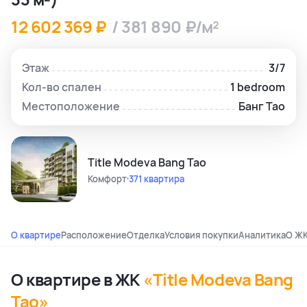
12 602 369 ₽
/ 381 890 ₽/м²
Этаж
3/7
Кол-во спален
1 bedroom
Местоположение
Банг Тао
Title Modeva Bang Tao
Комфорт
371 квартира
О квартире
Расположение
Отделка
Условия покупки
Аналитика
О Ж
О квартире в ЖК
«Title Modeva Bang
Tao»