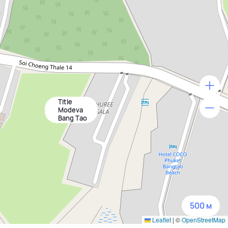
Title
500 м
Modeva
Bang Tao
1500 м
3 км
5 км
500 м
Leaflet
|
©
OpenStreetMap