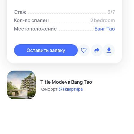
Этаж
3/7
Кол-во спален
2 bedroom
Местоположение
Банг Тао
Копировать с
Telegram-ме
Оставить заявку
WhatsApp-м
Instagram
Telegram-кан
Title Modeva Bang Tao
Комфорт
371 квартира