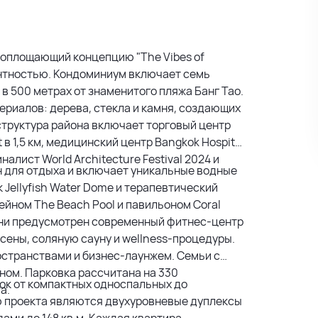
 воплощающий концепцию "The Vibes of
гантностью. Кондоминиум включает семь
 в 500 метрах от знаменитого пляжа Банг Тао.
риалов: дерева, стекла и камня, создающих
труктура района включает торговый центр
t в 1,5 км, медицинский центр Bangkok Hospital
налист World Architecture Festival 2024 и
н для отдыха и включает уникальные водные
 Jellyfish Water Dome и терапевтический
ейном The Beach Pool и павильоном Coral
жизни предусмотрен современный фитнес-центр
сены, соляную сауну и wellness-процедуры.
странствами и бизнес-лаунжем. Семьи с
йном. Парковка рассчитана на 330
ок от компактных односпальных до
а.
ю проекта являются двухуровневые дуплексы
ами до 148 кв.м. Каждая квартира