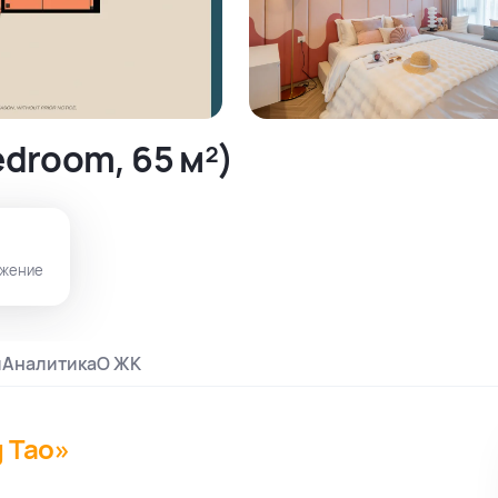
droom, 65 м²)
жение
и
Аналитика
О ЖК
g Tao»