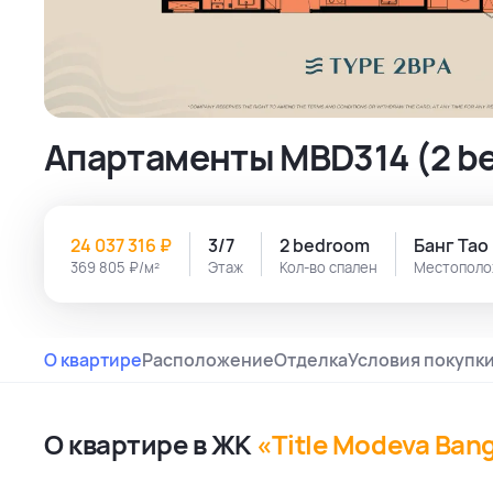
Апартаменты MBD314 (2 be
24 037 316 ₽
3/7
2 bedroom
Банг Тао
369 805 ₽/м²
Этаж
Кол-во спален
Местополо
О квартире
Расположение
Отделка
Условия покупк
О квартире в ЖК
«Title Modeva Ban