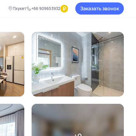
₽
Заказать звонок
Пхукет
+66 909653932
+9