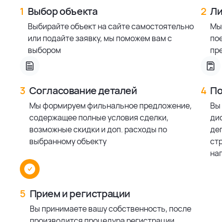
1
Выбор объекта
2
Ли
Выбирайте объект на сайте самостоятельно
Мы
или подайте заявку, мы поможем вам с
по
выбором
пр
3
Согласование деталей
4
По
Мы формируем фильнальное предложение,
Вы
содержащее полные условия сделки,
ди
возможные скидки и доп. расходы по
деп
выбранному объекту
ст
на
5
Прием и регистрации
Вы принимаете вашу собственность, после
производится процедура регистрации