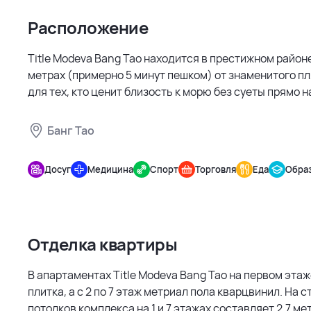
Расположение
Title Modeva Bang Tao находится в престижном районе
метрах (примерно 5 минут пешком) от знаменитого пл
для тех, кто ценит близость к морю без суеты прямо н
Банг Тао
Title
Modeva
Досуг
Медицина
Спорт
Торговля
Еда
Обра
Bang Tao
Отделка квартиры
В апартаментах Title Modeva Bang Tao на первом этаж
плитка, а с 2 по 7 этаж метриал пола кварцвинил. На 
потолков комплекса на 1 и 7 этажах составляет 2,7 метр