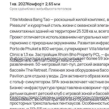
1 кв. 2027
Комфорт
2,65 м м
Срок сдачи
Класс жилья
Высота потолков
Title Modeva Bang Tao — роскошный жилой комплекс,
Pleasure" и курортный стиль жизни с океанской эле
семиэтажных зданий на территории 25 328 кв.м, всего
Проект отличается использованием натуральных мате
гармонию с природным окружением. Развитая инфрас
Porto de Phuket в 800 метрах, супермаркет Villa Marke
Clinic в 1,3 км. Застройщик Rhom Bho Property PCL — фи
Инфраструктура комплекса насчитывает более 59 зо
победитель German Design Award 2024.
развлечения: 50-метровый лап-пул, детский аквапарк
бассейн The Retreat. Пляжная зона оборудована басс
Pavilion для отдыха у воды. Для активного образа 
с гольф-симулятором. SPA-зона включает частные он
Бизнес-инфраструктура представлена коворкинг-про
детьми оценят детский клуб с игровой зоной и бассе
Квартиры представлены широким спектром планиров
машиномест, включая крытые и многоуровневые мест
просторных трехспальных пентхаусов. Особенность
площадью 112-113 кв.м и пентхаусы с панорамными вид