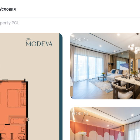
Условия
perty PCL