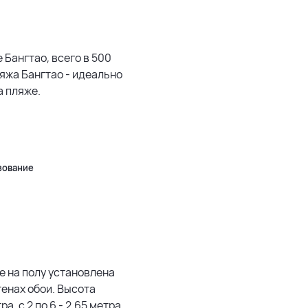
1500 м
3 км
 Бангтао, всего в 500
яжа Бангтао - идеально
5 км
а пляже.
500 м
Leaflet
|
©
OpenStreetMap
зование
е на полу установлена
стенах обои. Высота
а, с 2 по 6 - 2.65 метра.