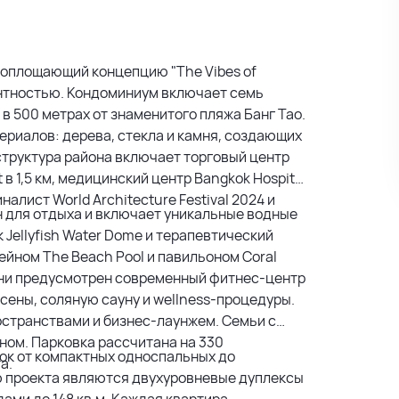
 воплощающий концепцию "The Vibes of
гантностью. Кондоминиум включает семь
 в 500 метрах от знаменитого пляжа Банг Тао.
риалов: дерева, стекла и камня, создающих
труктура района включает торговый центр
t в 1,5 км, медицинский центр Bangkok Hospital
налист World Architecture Festival 2024 и
н для отдыха и включает уникальные водные
 Jellyfish Water Dome и терапевтический
ейном The Beach Pool и павильоном Coral
жизни предусмотрен современный фитнес-центр
сены, соляную сауну и wellness-процедуры.
странствами и бизнес-лаунжем. Семьи с
йном. Парковка рассчитана на 330
ок от компактных односпальных до
а.
ю проекта являются двухуровневые дуплексы
ами до 148 кв.м. Каждая квартира