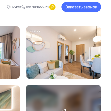
₽
Заказать звонок
Пхукет
+66 909653932
+1