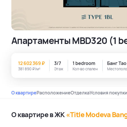
Апартаменты MBD320 (1 be
12 602 369 ₽
3/7
1 bedroom
Банг Тао
381 890 ₽/м²
Этаж
Кол-во спален
Местопол
О квартире
Расположение
Отделка
Условия покупк
О квартире в ЖК
«Title Modeva Ban