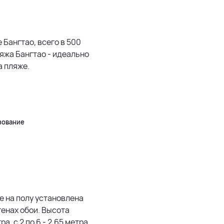
1500 м
3 км
 Бангтао, всего в 500
яжа Бангтао - идеально
5 км
а пляже.
500 м
Leaflet
|
©
OpenStreetMap
зование
е на полу установлена
стенах обои. Высота
а, с 2 по 6 - 2.65 метра.