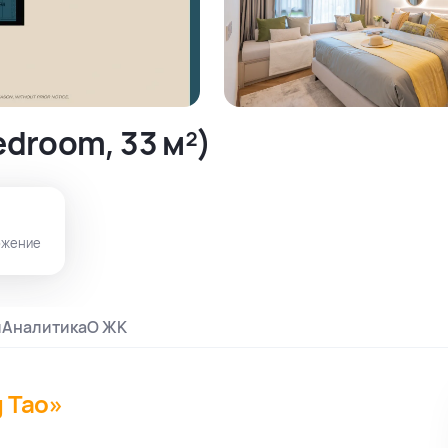
droom, 33 м²)
ожение
и
Аналитика
О ЖК
g Tao»