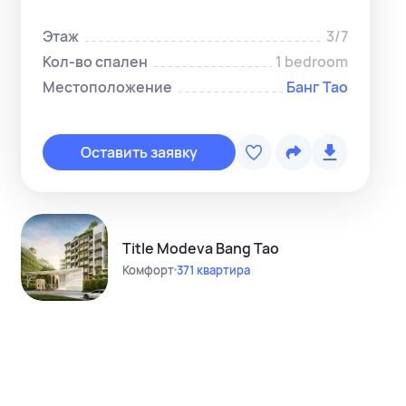
Этаж
3/7
Кол-во спален
1 bedroom
Местоположение
Банг Тао
Копировать с
Telegram-ме
Оставить заявку
WhatsApp-м
Instagram
Telegram-кан
Title Modeva Bang Tao
Комфорт
371 квартира