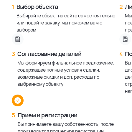
1
Выбор объекта
2
Ли
Выбирайте объект на сайте самостоятельно
Мы
или подайте заявку, мы поможем вам с
по
выбором
пр
3
Согласование деталей
4
По
Мы формируем фильнальное предложение,
Вы
содержащее полные условия сделки,
ди
возможные скидки и доп. расходы по
деп
выбранному объекту
ст
на
5
Прием и регистрации
Вы принимаете вашу собственность, после
производится процедура регистрации