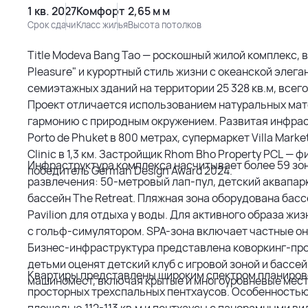
1 кв. 2027
Комфорт
2,65 м м
Срок сдачи
Класс жилья
Высота потолков
Title Modeva Bang Tao — роскошный жилой комплекс,
Pleasure" и курортный стиль жизни с океанской эле
семиэтажных зданий на территории 25 328 кв.м, всего
Проект отличается использованием натуральных мате
гармонию с природным окружением. Развитая инфрас
Porto de Phuket в 800 метрах, супермаркет Villa Marke
Clinic в 1,3 км. Застройщик Rhom Bho Property PCL — фи
Инфраструктура комплекса насчитывает более 59 зо
победитель German Design Award 2024.
развлечения: 50-метровый лап-пул, детский аквапарк
бассейн The Retreat. Пляжная зона оборудована басс
Pavilion для отдыха у воды. Для активного образа 
с гольф-симулятором. SPA-зона включает частные он
Бизнес-инфраструктура представлена коворкинг-про
детьми оценят детский клуб с игровой зоной и бассе
Квартиры представлены широким спектром планиров
машиномест, включая крытые и многоуровневые мест
просторных трехспальных пентхаусов. Особенность
площадью 112-113 кв.м и пентхаусы с панорамными вид