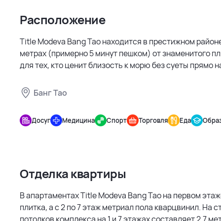
Расположение
Title Modeva Bang Tao находится в престижном районе
метрах (примерно 5 минут пешком) от знаменитого пл
для тех, кто ценит близость к морю без суеты прямо н
Банг Тао
Title
Modeva
Досуг
Медицина
Спорт
Торговля
Еда
Обра
Bang Tao
Отделка квартиры
В апартаментах Title Modeva Bang Tao на первом этаж
плитка, а с 2 по 7 этаж метриал пола кварцвинил. На 
потолков комплекса на 1 и 7 этажах составляет 2,7 метр