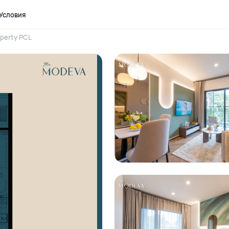
Условия
perty PCL