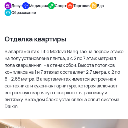
Досуг
Медицина
Спорт
Торговля
Еда
Образование
Отделка квартиры
В апартаментах Title Modeva Bang Tao на первом этаже
на полу установлена плитка, а с 2 по 7 этаж метриал
пола кварцвинил. На стенах обои. Высота потолков
комплекса на 1 и 7 этажах составляет 2,7 метра, с 2 по
6 - 2.65 метра. В апартаментах имеется встроенная
сантехника и кухонная гарнитура, которая включает
встроенную варочную поверхность, раковину и
вытяжку. В каждом блоке установлена сплит система
Daikin.