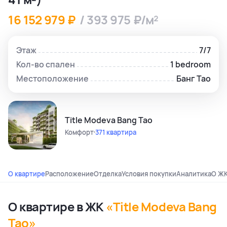
16 152 979 ₽
/ 393 975 ₽/м²
Этаж
7/7
Кол-во спален
1 bedroom
Местоположение
Банг Тао
Title Modeva Bang Tao
Комфорт
371 квартира
О квартире
Расположение
Отделка
Условия покупки
Аналитика
О Ж
О квартире в ЖК
«Title Modeva Bang
Tao»