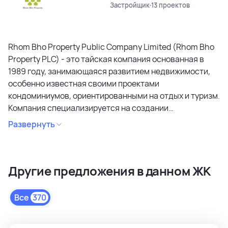
Застройщик
13 проектов
Rhom Bho Property Public Company Limited (Rhom Bho
Property PLC) - это тайская компания основанная в
1989 году, занимающаяся развитием недвижимости,
особенно известная своими проектами
кондоминиумов, ориентированными на отдых и туризм.
Компания специализируется на создании
кондоминиумов в привлекательных районах, уделяя
Развернуть
особое внимание дизайну, качеству строительства и
созданию атмосферы спокойствия и релаксации.
Является лидером рынка и специализируется на
Другие предложения в данном ЖК
коммерческих объектах и жилой недвижимости
высокого качества в сегментах недвижимости
премиального и среднего класса. Среди районов
Все
370
застройки как престижные комьюнити Бангкока, так и
популярные туристические зоны Пхукета и Паттайи.