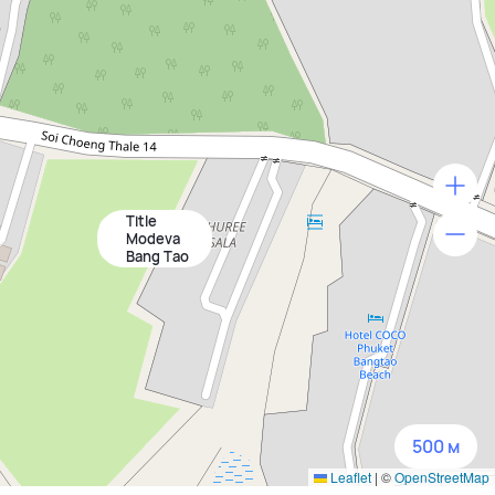
Title
500 м
Modeva
Bang Tao
1500 м
3 км
5 км
500 м
Leaflet
|
©
OpenStreetMap