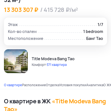
13 303 307 ₽
/ 415 728 ₽/м²
Этаж
1/7
Кол-во спален
1 bedroom
Местоположение
Банг Тао
Title Modeva Bang Tao
Комфорт
371 квартира
О квартире
Расположение
Отделка
Условия покупки
Аналитика
О Ж
О квартире в ЖК
«Title Modeva Bang
Tao»