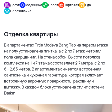
Досуг
Медицина
Спорт
Торговля
Еда
Образование
Отделка квартиры
В апартаментах Title Modeva Bang Tao на первом этаже
на полу установлена плитка, а с 2 по 7 этаж метриал
пола кварцвинил. На стенах обои. Высота потолков
комплекса на 1 и 7 этажах составляет 2,7 метра, с 2 по
6 - 2.65 метра. В апартаментах имеется встроенная
сантехника и кухонная гарнитура, которая включает
встроенную варочную поверхность, раковину и
вытяжку. В каждом блоке установлена сплит система
Daikin.