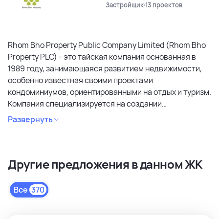
Застройщик
13 проектов
Rhom Bho Property Public Company Limited (Rhom Bho
Property PLC) - это тайская компания основанная в
1989 году, занимающаяся развитием недвижимости,
особенно известная своими проектами
кондоминиумов, ориентированными на отдых и туризм.
Компания специализируется на создании
кондоминиумов в привлекательных районах, уделяя
Развернуть
особое внимание дизайну, качеству строительства и
созданию атмосферы спокойствия и релаксации.
Является лидером рынка и специализируется на
Другие предложения в данном ЖК
коммерческих объектах и жилой недвижимости
высокого качества в сегментах недвижимости
премиального и среднего класса. Среди районов
Все
370
застройки как престижные комьюнити Бангкока, так и
популярные туристические зоны Пхукета и Паттайи.