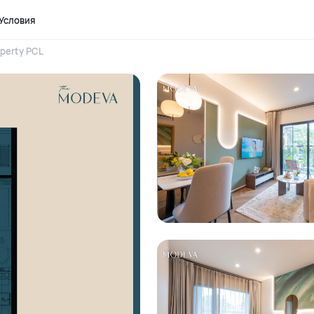
Условия
perty PCL