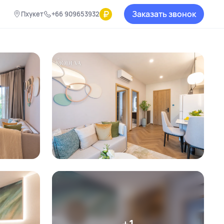
₽
Заказать звонок
Пхукет
+66 909653932
+1