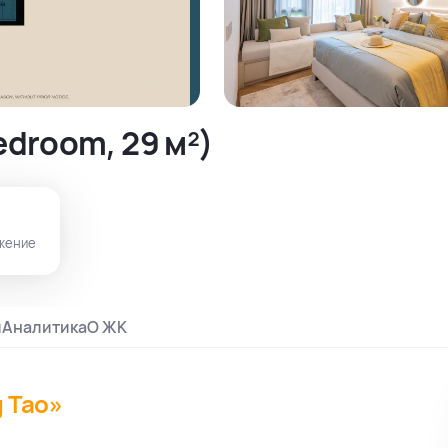
droom, 29 м²)
жение
и
Аналитика
О ЖК
g Tao»