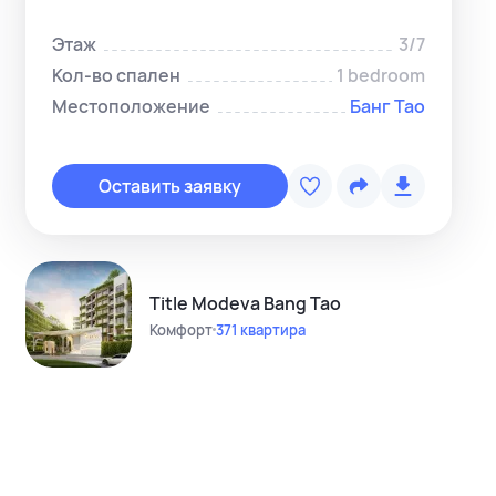
Этаж
3/7
Кол-во спален
1 bedroom
Местоположение
Банг Тао
Копировать с
Telegram-ме
Оставить заявку
WhatsApp-м
Instagram
Telegram-кан
Title Modeva Bang Tao
Комфорт
371 квартира