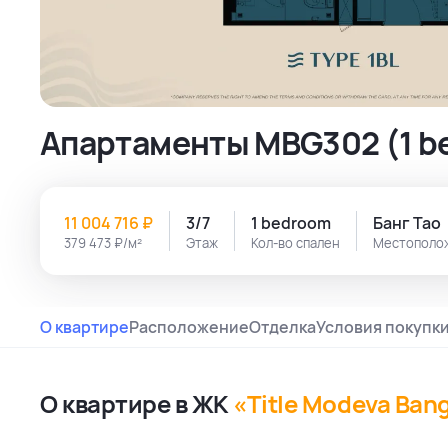
Апартаменты MBG302 (1 be
11 004 716 ₽
3/7
1 bedroom
Банг Тао
379 473 ₽/м²
Этаж
Кол-во спален
Местополо
О квартире
Расположение
Отделка
Условия покупк
О квартире в ЖК
«Title Modeva Ban