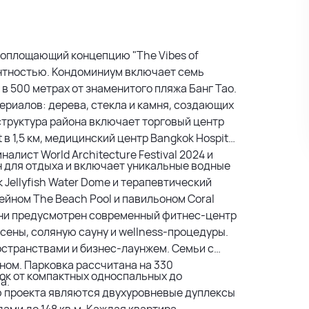
 воплощающий концепцию "The Vibes of
гантностью. Кондоминиум включает семь
 в 500 метрах от знаменитого пляжа Банг Тао.
риалов: дерева, стекла и камня, создающих
труктура района включает торговый центр
t в 1,5 км, медицинский центр Bangkok Hospital
налист World Architecture Festival 2024 и
н для отдыха и включает уникальные водные
 Jellyfish Water Dome и терапевтический
ейном The Beach Pool и павильоном Coral
жизни предусмотрен современный фитнес-центр
сены, соляную сауну и wellness-процедуры.
странствами и бизнес-лаунжем. Семьи с
йном. Парковка рассчитана на 330
ок от компактных односпальных до
а.
ю проекта являются двухуровневые дуплексы
ами до 148 кв.м. Каждая квартира