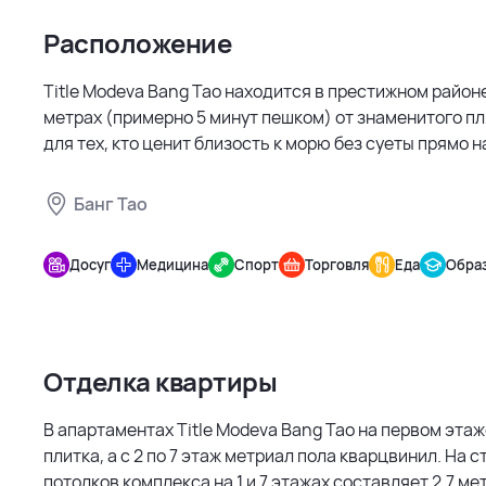
Расположение
Title Modeva Bang Tao находится в престижном районе
метрах (примерно 5 минут пешком) от знаменитого пл
для тех, кто ценит близость к морю без суеты прямо н
Банг Тао
Title
Modeva
Досуг
Медицина
Спорт
Торговля
Еда
Обра
Bang Tao
Отделка квартиры
В апартаментах Title Modeva Bang Tao на первом этаж
плитка, а с 2 по 7 этаж метриал пола кварцвинил. На 
потолков комплекса на 1 и 7 этажах составляет 2,7 метр