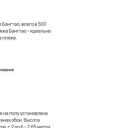
1500 м
3 км
 Бангтао, всего в 500
яжа Бангтао - идеально
5 км
а пляже.
500 м
Leaflet
|
©
OpenStreetMap
зование
е на полу установлена
стенах обои. Высота
а, с 2 по 6 - 2.65 метра.