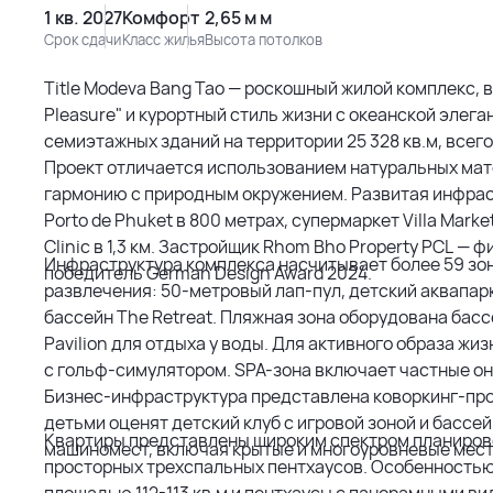
1 кв. 2027
Комфорт
2,65 м м
Срок сдачи
Класс жилья
Высота потолков
Title Modeva Bang Tao — роскошный жилой комплекс,
Pleasure" и курортный стиль жизни с океанской эле
семиэтажных зданий на территории 25 328 кв.м, всего
Проект отличается использованием натуральных мате
гармонию с природным окружением. Развитая инфрас
Porto de Phuket в 800 метрах, супермаркет Villa Marke
Clinic в 1,3 км. Застройщик Rhom Bho Property PCL — фи
Инфраструктура комплекса насчитывает более 59 зо
победитель German Design Award 2024.
развлечения: 50-метровый лап-пул, детский аквапарк
бассейн The Retreat. Пляжная зона оборудована басс
Pavilion для отдыха у воды. Для активного образа 
с гольф-симулятором. SPA-зона включает частные он
Бизнес-инфраструктура представлена коворкинг-про
детьми оценят детский клуб с игровой зоной и бассе
Квартиры представлены широким спектром планиров
машиномест, включая крытые и многоуровневые мест
просторных трехспальных пентхаусов. Особенность
площадью 112-113 кв.м и пентхаусы с панорамными вид