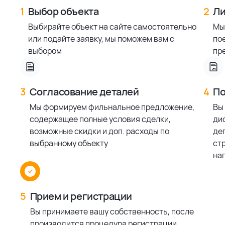
1
Выбор объекта
2
Ли
Выбирайте объект на сайте самостоятельно
Мы
или подайте заявку, мы поможем вам с
по
выбором
пр
3
Согласование деталей
4
По
Мы формируем фильнальное предложение,
Вы
содержащее полные условия сделки,
ди
возможные скидки и доп. расходы по
деп
выбранному объекту
ст
на
5
Прием и регистрации
Вы принимаете вашу собственность, после
производится процедура регистрации