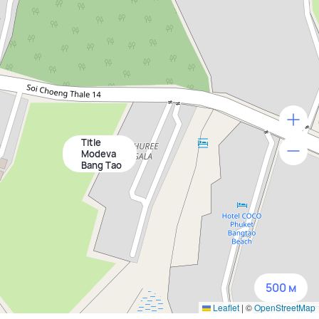
Title
500 м
Modeva
Bang Tao
1500 м
3 км
5 км
500 м
Leaflet
|
©
OpenStreetMap