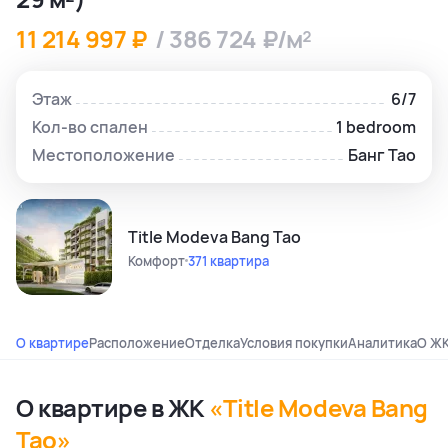
11 214 997 ₽
/ 386 724 ₽/м²
Этаж
6/7
Кол-во спален
1 bedroom
Местоположение
Банг Тао
Title Modeva Bang Tao
Комфорт
371 квартира
О квартире
Расположение
Отделка
Условия покупки
Аналитика
О Ж
О квартире в ЖК
«Title Modeva Bang
Tao»