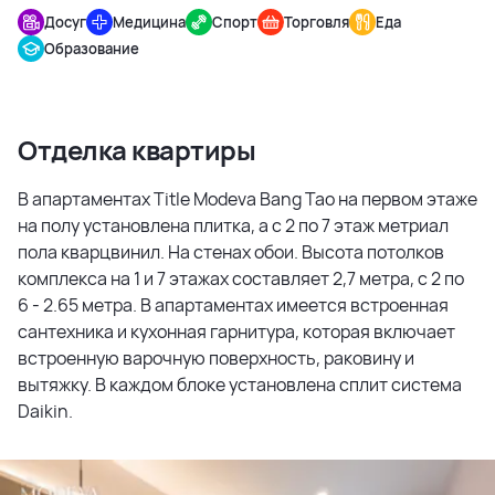
Досуг
Медицина
Спорт
Торговля
Еда
Образование
Отделка квартиры
В апартаментах Title Modeva Bang Tao на первом этаже
на полу установлена плитка, а с 2 по 7 этаж метриал
пола кварцвинил. На стенах обои. Высота потолков
комплекса на 1 и 7 этажах составляет 2,7 метра, с 2 по
6 - 2.65 метра. В апартаментах имеется встроенная
сантехника и кухонная гарнитура, которая включает
встроенную варочную поверхность, раковину и
вытяжку. В каждом блоке установлена сплит система
Daikin.