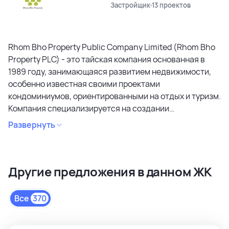
Застройщик
13 проектов
Rhom Bho Property Public Company Limited (Rhom Bho
Property PLC) - это тайская компания основанная в
1989 году, занимающаяся развитием недвижимости,
особенно известная своими проектами
кондоминиумов, ориентированными на отдых и туризм.
Компания специализируется на создании
кондоминиумов в привлекательных районах, уделяя
Развернуть
особое внимание дизайну, качеству строительства и
созданию атмосферы спокойствия и релаксации.
Является лидером рынка и специализируется на
Другие предложения в данном ЖК
коммерческих объектах и жилой недвижимости
высокого качества в сегментах недвижимости
премиального и среднего класса. Среди районов
Все
370
застройки как престижные комьюнити Бангкока, так и
популярные туристические зоны Пхукета и Паттайи.