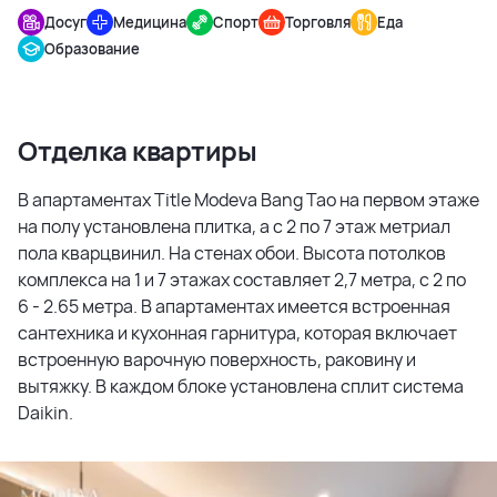
Досуг
Медицина
Спорт
Торговля
Еда
Образование
Отделка квартиры
В апартаментах Title Modeva Bang Tao на первом этаже
на полу установлена плитка, а с 2 по 7 этаж метриал
пола кварцвинил. На стенах обои. Высота потолков
комплекса на 1 и 7 этажах составляет 2,7 метра, с 2 по
6 - 2.65 метра. В апартаментах имеется встроенная
сантехника и кухонная гарнитура, которая включает
встроенную варочную поверхность, раковину и
вытяжку. В каждом блоке установлена сплит система
Daikin.