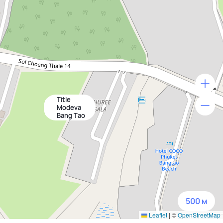
Title
500 м
Modeva
Bang Tao
1500 м
3 км
5 км
500 м
Leaflet
|
©
OpenStreetMap