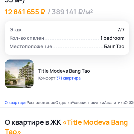
12 841 655 ₽
/ 389 141 ₽/м²
Этаж
7/7
Кол-во спален
1 bedroom
Местоположение
Банг Тао
Title Modeva Bang Tao
Комфорт
371 квартира
О квартире
Расположение
Отделка
Условия покупки
Аналитика
О Ж
О квартире в ЖК
«Title Modeva Bang
Tao»