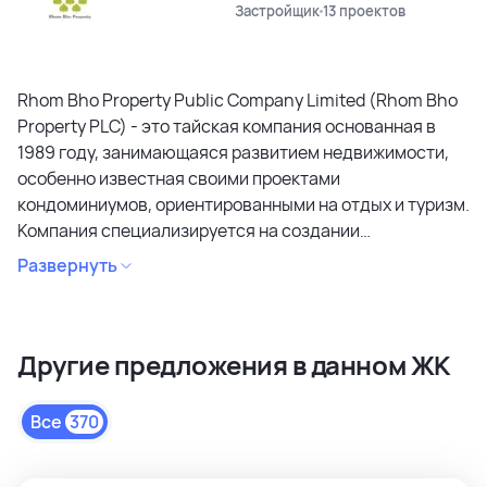
Застройщик
13 проектов
Rhom Bho Property Public Company Limited (Rhom Bho
Property PLC) - это тайская компания основанная в
1989 году, занимающаяся развитием недвижимости,
особенно известная своими проектами
кондоминиумов, ориентированными на отдых и туризм.
Компания специализируется на создании
кондоминиумов в привлекательных районах, уделяя
Развернуть
особое внимание дизайну, качеству строительства и
созданию атмосферы спокойствия и релаксации.
Является лидером рынка и специализируется на
Другие предложения в данном ЖК
коммерческих объектах и жилой недвижимости
высокого качества в сегментах недвижимости
премиального и среднего класса. Среди районов
Все
370
застройки как престижные комьюнити Бангкока, так и
популярные туристические зоны Пхукета и Паттайи.