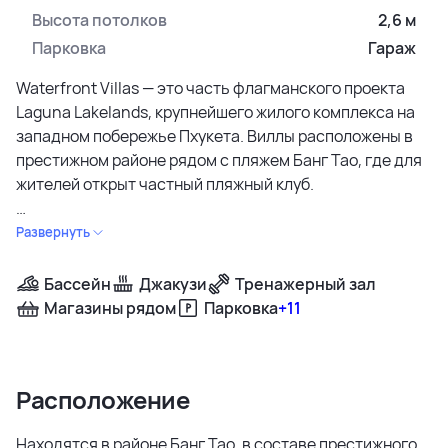
Высота потолков
2,6 м
Парковка
Гараж
Waterfront Villas — это часть флагманского проекта
Laguna Lakelands, крупнейшего жилого комплекса на
западном побережье Пхукета. Виллы расположены в
престижном районе рядом с пляжем Банг Тао, где для
жителей открыт частный пляжный клуб.
Комплекс создан в концепции «Balanced by Nature»:
Развернуть
просторные дома органично вписаны в ландшафт с
озерами, садами и парками. Одноэтажные виллы с
Бассейн
Джакузи
Тренажерный зал
бассейнами и террасами предлагают приватность и
Магазины рядом
Парковка
+11
виды на воду и зелень. Интерьеры выполнены в
светлых тонах, с большими пространствами и
естественным освещением.
Расположение
В проекте представлены виллы с тремя и четырьмя
Находятся в районе Банг Тао, в составе престижного
спальнями. Варианты с тремя спальнями имеют