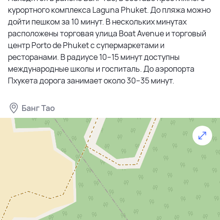
курортного комплекса Laguna Phuket. До пляжа можно
площадь 436 м², с четырьмя — 556 м². В каждой вилле
дойти пешком за 10 минут. В нескольких минутах
предусмотрен собственный бассейн с джакузи,
расположены торговая улица Boat Avenue и торговый
просторная гостиная, кухня, парковка и
центр Porto de Phuket с супермаркетами и
дополнительные сервисные зоны.
ресторанами. В радиусе 10–15 минут доступны
международные школы и госпиталь. До аэропорта
Жители получают доступ к инфраструктуре Laguna
Пхукета дорога занимает около 30–35 минут.
Lakelands: олимпийский бассейн, спортивный центр,
теннисные корты, оздоровительный комплекс Banyan
Tree Wellness Retreat, ботанические сады и парки,
Банг Тао
прогулочные и велосипедные маршруты
протяженностью 15 км. В центре города внутри
комплекса находятся рестораны и магазины, работает
круглосуточная охрана и консьерж-сервис,
предоставляются услуги по аренде и обслуживанию
недвижимости.
Расположение проекта позволяет совмещать отдых и
комфортную жизнь. До международного аэропорта