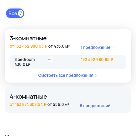
Все
7
3-комнатные
от 132 452 980,95 ₽
от 436.0 м²
1 предложение
3 bedroom
132 452 980,95 ₽
436.0 м²
Смотреть все предложения
4-комнатные
от 163 874 308,54 ₽
от 556.0 м²
6 предложений
4 bedroom
203 030 116,78 ₽
556.0 м²
4 bedroom
186 352 642,90 ₽