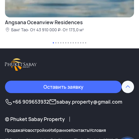
Angsana Oceanview Residences
Банг Тао
От 43 910 000 ₽
От 173,0 м²
Оставить заявку
+66 909653932
sabay.property@gmail.com
©
Phuket Sabay Property
Продажа
Новостройки
Избранное
Контакты
Условия