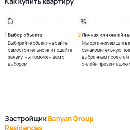
Как купить квартиру
556.0 м²
4 bedroom
186 352 642,90 ₽
556.0 м²
4 bedroom
170 158 574,06 ₽
556.0 м²
1
Выбор объекта
2
Личная или онлайн 
Выбирайте объект на сайте
Мы организуем для в
Смотреть все предложения
самостоятельно или подайте
ознакомительную пое
заявку, мы поможем вам с
выбранным проектам 
выбором
онлайн презентацию 
Застройщик
Banyan Group
Residences