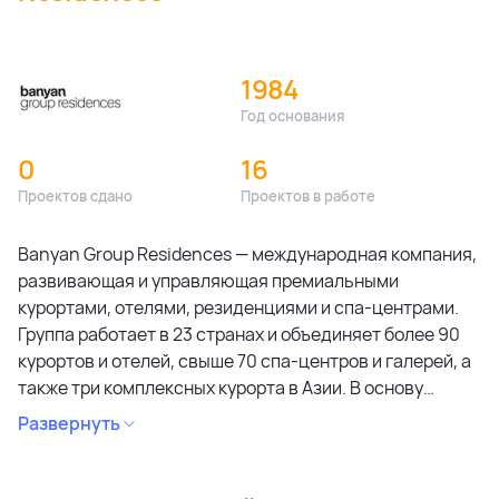
1984
Год основания
0
16
Проектов сдано
Проектов в работе
Banyan Group Residences — международная компания,
развивающая и управляющая премиальными
курортами, отелями, резиденциями и спа-центрами.
Группа работает в 23 странах и объединяет более 90
курортов и отелей, свыше 70 спа-центров и галерей, а
также три комплексных курорта в Азии. В основу
портфеля входят четыре ключевых бренда: Banyan
Развернуть
Tree, Angsana, Cassia и Dhawa. Проекты группы
известны вниманием к качеству, продуманной
архитектурой и устойчивым подходом к развитию.