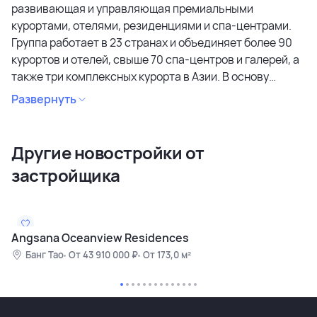
развивающая и управляющая премиальными
курортами, отелями, резиденциями и спа-центрами.
Группа работает в 23 странах и объединяет более 90
курортов и отелей, свыше 70 спа-центров и галерей, а
также три комплексных курорта в Азии. В основу
портфеля входят четыре ключевых бренда: Banyan
Развернуть
Tree, Angsana, Cassia и Dhawa. Проекты группы
известны вниманием к качеству, продуманной
архитектурой и устойчивым подходом к развитию.
Другие новостройки от
Одним из флагманских направлений является
застройщика
управление крупными курортными комплексами,
включая Laguna Phuket, одним из самых известных
интегрированных курортов Таиланда. Аналогичные
проекты развиваются и в других странах — например,
Angsana Oceanview Residences
Laguna Bintan в Индонезии и Laguna Lăng Cô во
Банг Тао
От 43 910 000 ₽
От 173,0 м²
Вьетнаме. Banyan Group Residences сочетает опыт
девелопмента и операционного управления, создавая
объекты высокого класса, ориентированные на
комфорт, долгосрочную ценность и гармонию с