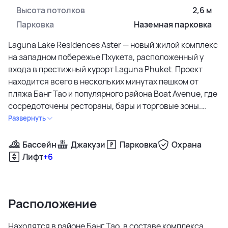
Высота потолков
2,6 м
Парковка
Наземная парковка
Laguna Lake Residences Aster — новый жилой комплекс
на западном побережье Пхукета, расположенный у
входа в престижный курорт Laguna Phuket. Проект
находится всего в нескольких минутах пешком от
пляжа Банг Тао и популярного района Boat Avenue, где
сосредоточены рестораны, бары и торговые зоны.
Такое расположение позволяет сочетать уединённую
Развернуть
жизнь у озера с доступом ко всей инфраструктуре
острова.
Бассейн
Джакузи
Парковка
Охрана
Лифт
+6
Aster предлагает современные экологичные
резиденции, окружённые садами и тропической
зеленью. В проекте представлены квартиры с одной,
Расположение
двумя и тремя спальнями площадью от 55 до 113 м².
Планировки предусматривают просторные гостиные и
Находятся в районе Банг Тао, в составе комплекса
кухни, балконы и террасы. Светлые интерьеры с