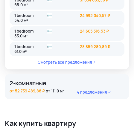
1 bedroom
31 034 603,56 ₽
65.0 м²
1 bedroom
24 992 040,57 ₽
54.0 м²
1 bedroom
24 605 316,53 ₽
53.0 м²
1 bedroom
28 859 280,89 ₽
61.0 м²
Смотреть все предложения
2-комнатные
от 52 739 489,86 ₽
от 111.0 м²
4 предложения
2 bedroom
52 739 489,86 ₽
111.0 м²
2 bedroom
63 543 592,50 ₽
Как купить квартиру
113.0 м²