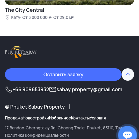
The City Central
Кату
От 3 000 000 ₽
От 29,0 м²
Оставить заявку
+66 909653932
sabay.property@gmail.com
©
Phuket Sabay Property
Продажа
Новостройки
Избранное
Контакты
Условия
17 Bandon-Cherngtalay Rd
,
Choeng Thale
,
Phuket
,
83110
,
Таиланд
Копиро
Политика конфиденциальности