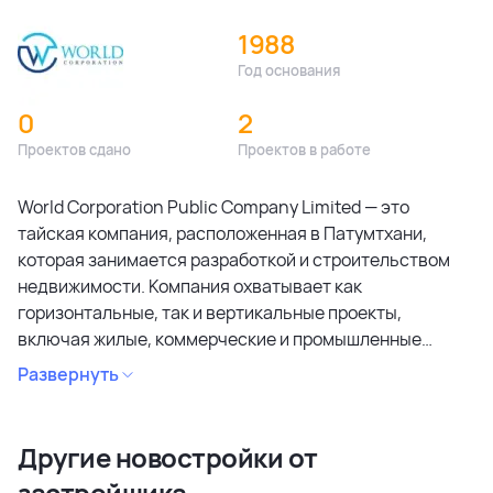
1988
Год основания
0
2
Проектов сдано
Проектов в работе
World Corporation Public Company Limited — это
тайская компания, расположенная в Патумтхани,
которая занимается разработкой и строительством
недвижимости. Компания охватывает как
горизонтальные, так и вертикальные проекты,
включая жилые, коммерческие и промышленные
объекты.
Развернуть
World Corporation Public Company Limited активно
развивает свои проекты на Пхукете, предлагая
разнообразные жилые и коммерческие решения.
Другие новостройки от
Компания фокусируется на высоком качестве
застройщика