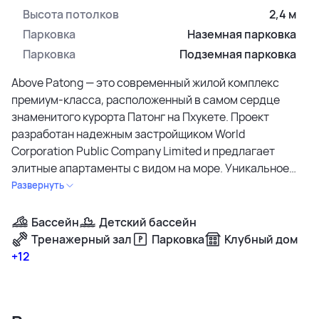
Высота потолков
2,4 м
Парковка
Наземная парковка
Парковка
Подземная парковка
Above Patong — это современный жилой комплекс
премиум-класса, расположенный в самом сердце
знаменитого курорта Патонг на Пхукете. Проект
разработан надежным застройщиком World
Corporation Public Company Limited и предлагает
элитные апартаменты с видом на море. Уникальное
расположение — всего 150 метров до пляжа Патонг —
Развернуть
обеспечивает непревзойденную шаговую
доступность к главной курортной инфраструктуре,
Бассейн
Детский бассейн
ресторанам, барам и торговым центрам.
Тренажерный зал
Парковка
Клубный дом
+12
Жилой комплекс состоит из пятиэтажных корпусов и
предлагает выбор просторных квартир с панорамными
балконами — от уютных апартаментов с одной