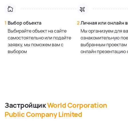
2 bedroom
63 543 592,50 ₽
113.0 м²
2 bedroom
62 335 079,90 ₽
111.0 м²
1
Выбор объекта
2
Личная или онлайн 
Выбирайте объект на сайте
Мы организуем для в
Смотреть все предложения
самостоятельно или подайте
ознакомительную пое
заявку, мы поможем вам с
выбранным проектам 
выбором
онлайн презентацию 
Застройщик
World Corporation
Public Company Limited