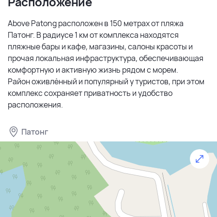
Расположение
спальней (от 42 м²) до комфортных резиденций с
двумя спальнями (от 110 м²). Каждая квартира
Above Patong расположен в 150 метрах от пляжа
оборудована современной мебелью и техникой.
Патонг. В радиусе 1 км от комплекса находятся
пляжные бары и кафе, магазины, салоны красоты и
Инфраструктура комплекса предусматривает все для
прочая локальная инфраструктура, обеспечивающая
комфортной жизни, отдыха и развлечений. На
комфортную и активную жизнь рядом с морем.
территории расположены бассейн и детский бассейн,
Район оживлённый и популярный у туристов, при этом
современный тренажерный зал, зона для йоги,
комплекс сохраняет приватность и удобство
кинотеатр и караоке. Для жителей предусмотрены
расположения.
лаундж зона, клубный дом и просторная терраса. Ваша
безопасность и комфорт обеспечиваются
круглосуточной охраной, видеонаблюдением,
Патонг
охраняемой парковкой с зарядкой для
электромобилей и современными лифтами.
Ключевое преимущество проекта — выгодные
инвестиционные возможности. Расположение в
туристическом центре гарантирует высокий доход от
аренды. Застройщик совместно с банком-партнером