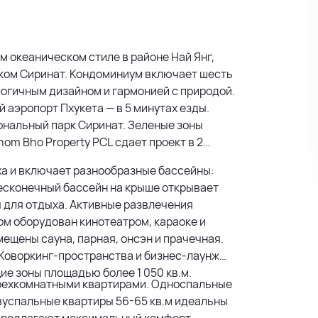
ом океаническом стиле в районе Най Янг,
ком Сиринат. Кондоминиум включает шесть
логичным дизайном и гармонией с природой.
 аэропорт Пхукета — в 5 минутах езды.
иональный парк Сиринат. Зеленые зоны
om Bho Property PCL сдает проект в 2
ха и включает разнообразные бассейны:
Бесконечный бассейн на крыше открывает
ы для отдыха. Активные развлечения
м оборудован кинотеатром, караоке и
мещены сауна, парная, онсэн и прачечная.
 Коворкинг-пространства и бизнес-лаунж
ие зоны площадью более 1 050 кв.м.
трехкомнатными квартирами. Односпальные
вуспальные квартиры 56-65 кв.м идеальны
 предлагают максимальный комфорт.