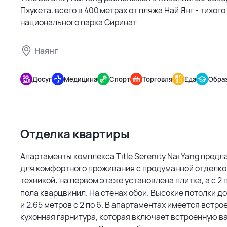
Пхукета, всего в 400 метрах от пляжа Най Янг - тихого
национального парка Сиринат
Наянг
Title
Serenity
Досуг
Медицина
Спорт
Торговля
Еда
Обра
Nai Yang
Отделка квартиры
Апартаменты комплекса Title Serenity Nai Yang пред
для комфортного проживания с продуманной отделко
техникой: на первом этаже установлена плитка, а с 2 
пола кварцвинил. На стенах обои. Высокие потолки до 2
и 2.65 метров с 2 по 6. В апартаментах имеется встро
кухонная гарнитура, которая включает встроенную в