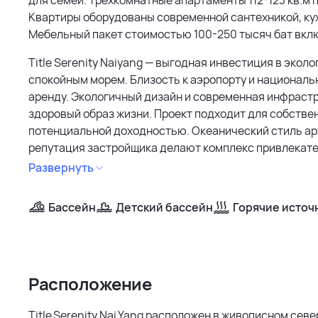
Квартиры оборудованы современной сантехникой, ку
Мебельный пакет стоимостью 100-250 тысяч бат вкл
Title Serenity Naiyang — выгодная инвестиция в экол
спокойным морем. Близость к аэропорту и националь
аренду. Экологичный дизайн и современная инфраст
здоровый образ жизни. Проект подходит для собствен
потенциальной доходностью. Океанический стиль ар
репутация застройщика делают комплекс привлекате
комфорт.
Развернуть
Бассейн
Детский бассейн
Горячие источ
Расположение
Title Serenity Nai Yang расположен в живописном се