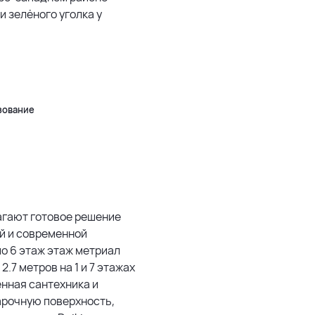
 и зелёного уголка у
5 км
500 м
Leaflet
|
©
OpenStreetMap
зование
лагают готовое решение
й и современной
по 6 этаж этаж метриал
.7 метров на 1 и 7 этажах
енная сантехника и
арочную поверхность,