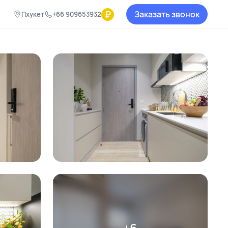
₽
Заказать звонок
Пхукет
+66 909653932
+6