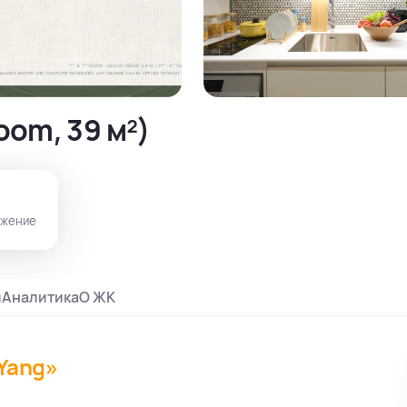
oom, 39 м²)
ожение
и
Аналитика
О ЖК
 Yang»