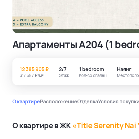
Апартаменты A204 (1 bedr
12 385 905 ₽
2/7
1 bedroom
Наянг
317 587 ₽/м²
Этаж
Кол-во спален
Местопол
О квартире
Расположение
Отделка
Условия покупк
О квартире в ЖК
«Title Serenity Nai