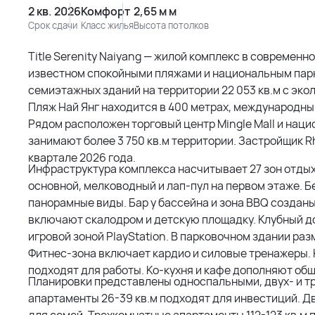
2 кв. 2026
Комфорт
2,65 м м
Срок сдачи
Класс жилья
Высота потолков
Title Serenity Naiyang — жилой комплекс в современн
известном спокойными пляжами и национальным пар
семиэтажных зданий на территории 22 053 кв.м с эко
Пляж Най Янг находится в 400 метрах, международный
Рядом расположен торговый центр Mingle Mall и нац
занимают более 3 750 кв.м территории. Застройщик Rh
квартале 2026 года.
Инфраструктура комплекса насчитывает 27 зон отды
основной, мелководный и лап-пул на первом этаже. 
панорамные виды. Бар у бассейна и зона BBQ создан
включают скалодром и детскую площадку. Клубный до
игровой зоной PlayStation. В парковочном здании раз
Фитнес-зона включает кардио и силовые тренажеры.
подходят для работы. Ко-кухня и кафе дополняют общ
Планировки представлены односпальными, двух- и 
апартаменты 26-39 кв.м подходят для инвестиций. Д
для семей. Трехкомнатные апартаменты 112-123 кв.м