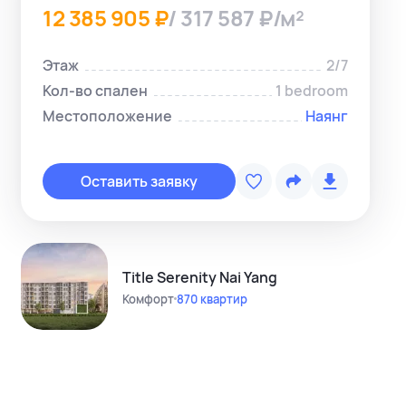
12 385 905 ₽
/ 317 587 ₽/м²
Этаж
2/7
Кол-во спален
1 bedroom
Местоположение
Наянг
Копировать с
Telegram-ме
Оставить заявку
WhatsApp-м
Instagram
Telegram-кан
Title Serenity Nai Yang
Комфорт
870 квартир