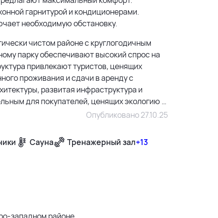
хонной гарнитурой и кондиционерами.
ючает необходимую обстановку.
огически чистом районе с круглогодичным
ному парку обеспечивают высокий спрос на
руктура привлекают туристов, ценящих
ного проживания и сдачи в аренду с
хитектуры, развитая инфраструктура и
льным для покупателей, ценящих экологию и
Опубликовано 27.10.25
ники
Сауна
Тренажерный зал
+13
500 м
1500 м
3 км
веро-западном районе