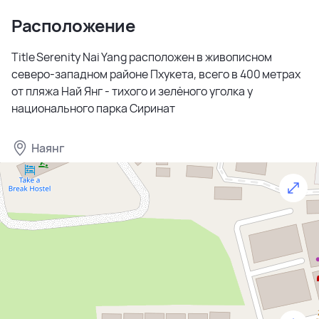
Расположение
Title Serenity Nai Yang расположен в живописном
северо-западном районе Пхукета, всего в 400 метрах
от пляжа Най Янг - тихого и зелёного уголка у
национального парка Сиринат
Наянг