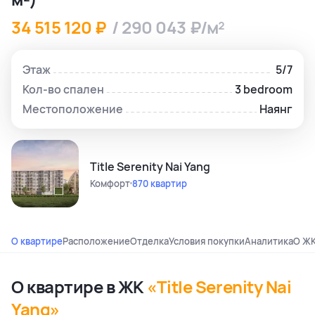
34 515 120 ₽
/ 290 043 ₽/м²
Этаж
5/7
Кол-во спален
3 bedroom
Местоположение
Наянг
Title Serenity Nai Yang
Комфорт
870 квартир
О квартире
Расположение
Отделка
Условия покупки
Аналитика
О Ж
О квартире в ЖК
«Title Serenity Nai
Yang»