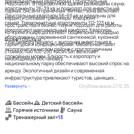
трехкомнатными квартирами. Односпальные
PlayStation. В парковочном здании размещены сауна,
апартаменты 26-39 кв.м подходят для инвестиций.
парная, онсэн и прачечная. Фитнес-зона включает
Двуспальные квартиры 56-65 кв.м идеальны для
кардио и силовые тренажеры. Коворкинг-
семей. Трехкомнатные апартаменты 112-123 кв.м
пространства и бизнес-лаунж подходят для работы.
предлагают максимальный комфорт. Квартиры
Ко-кухня и кафе дополняют общие зоны площадью
оборудованы современной сантехникой, кухонной
более 1 050 кв.м.
Title Serenity Naiyang — выгодная инвестиция в
гарнитурой и кондиционерами. Мебельный пакет
экологически чистом районе с круглогодичным
стоимостью 100-250 тысяч бат включает
спокойным морем. Близость к аэропорту и
необходимую обстановку.
национальному парку обеспечивают высокий спрос на
аренду. Экологичный дизайн и современная
инфраструктура привлекают туристов, ценящих
здоровый образ жизни. Проект подходит для
Опубликовано 27.10.25
Развернуть
собственного проживания и сдачи в аренду с
потенциальной доходностью. Океанический стиль
Бассейн
Детский бассейн
архитектуры, развитая инфраструктура и репутация
Горячие источники
Сауна
застройщика делают комплекс привлекательным для
Тренажерный зал
+13
покупателей, ценящих экологию и комфорт.