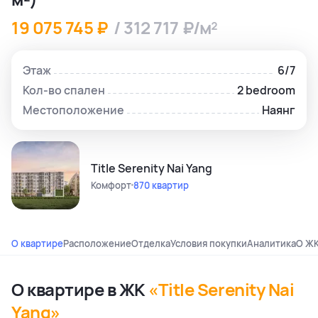
19 075 745 ₽
/ 312 717 ₽/м²
Этаж
6/7
Кол-во спален
2 bedroom
Местоположение
Наянг
Title Serenity Nai Yang
Комфорт
870 квартир
О квартире
Расположение
Отделка
Условия покупки
Аналитика
О Ж
О квартире в ЖК
«Title Serenity Nai
Yang»