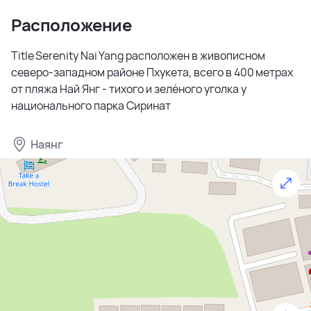
Расположение
Title Serenity Nai Yang расположен в живописном
северо-западном районе Пхукета, всего в 400 метрах
от пляжа Най Янг - тихого и зелёного уголка у
национального парка Сиринат
Наянг