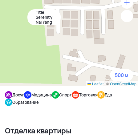
Title
500 м
Serenity
Nai Yang
1500 м
3 км
5 км
500 м
Leaflet
|
©
OpenStreetMap
Досуг
Медицина
Спорт
Торговля
Еда
Образование
Отделка квартиры