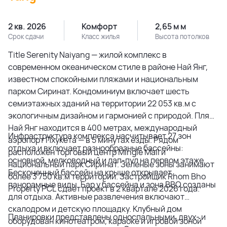
2 кв. 2026
Комфорт
2,65 м м
Срок сдачи
Класс жилья
Высота потолков
Title Serenity Naiyang — жилой комплекс в
современном океаническом стиле в районе Най Янг,
известном спокойными пляжами и национальным
парком Сиринат. Кондоминиум включает шесть
семиэтажных зданий на территории 22 053 кв.м с
экологичным дизайном и гармонией с природой. Пляж
Най Янг находится в 400 метрах, международный
Инфраструктура комплекса насчитывает 27 зон
аэропорт Пхукета — в 5 минутах езды. Рядом
отдыха и включает разнообразные бассейны:
расположен торговый центр Mingle Mall и
основной, мелководный и лап-пул на первом этаже.
национальный парк Сиринат. Зеленые зоны занимают
Бесконечный бассейн на крыше открывает
более 3 750 кв.м территории. Застройщик Rhom Bho
панорамные виды. Бар у бассейна и зона BBQ созданы
Property PCL сдает проект в 2 квартале 2026 года.
для отдыха. Активные развлечения включают
скалодром и детскую площадку. Клубный дом
Планировки представлены односпальными, двух- и
оборудован кинотеатром, караоке и игровой зоной