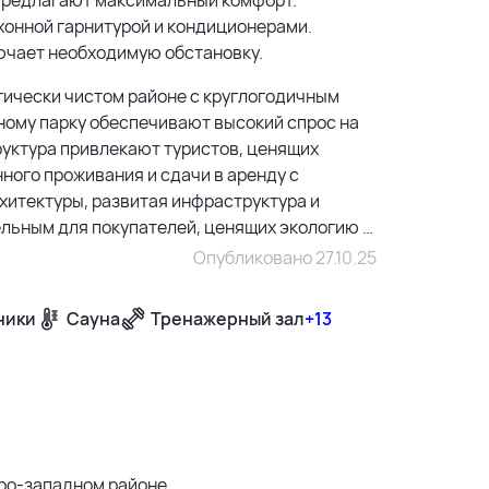
хонной гарнитурой и кондиционерами.
ючает необходимую обстановку.
огически чистом районе с круглогодичным
ному парку обеспечивают высокий спрос на
руктура привлекают туристов, ценящих
ного проживания и сдачи в аренду с
хитектуры, развитая инфраструктура и
льным для покупателей, ценящих экологию и
Опубликовано 27.10.25
ники
Сауна
Тренажерный зал
+13
500 м
1500 м
3 км
веро-западном районе