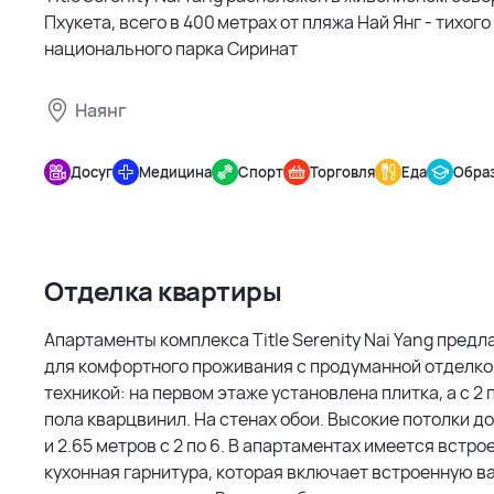
Пхукета, всего в 400 метрах от пляжа Най Янг - тихого
национального парка Сиринат
Наянг
Title
Serenity
Досуг
Медицина
Спорт
Торговля
Еда
Обра
Nai Yang
Отделка квартиры
Апартаменты комплекса Title Serenity Nai Yang пред
для комфортного проживания с продуманной отделко
техникой: на первом этаже установлена плитка, а с 2 
пола кварцвинил. На стенах обои. Высокие потолки до 2
и 2.65 метров с 2 по 6. В апартаментах имеется встро
кухонная гарнитура, которая включает встроенную в