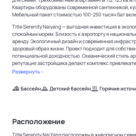
Квартиры оборудованы современной сантехникой, ку
Мебельный пакет стоимостью 100-250 тысяч бат вкл
Title Serenity Naiyang — выгодная инвестиция в экол
спокойным морем. Близость к аэропорту и националь
аренду. Экологичный дизайн и современная инфраст
здоровый образ жизни. Проект подходит для собствен
потенциальной доходностью. Океанический стиль ар
репутация застройщика делают комплекс привлекате
комфорт.
Развернуть
Бассейн
Детский бассейн
Горячие источ
Расположение
Title Serenity Nai Yang расположен в живописном се