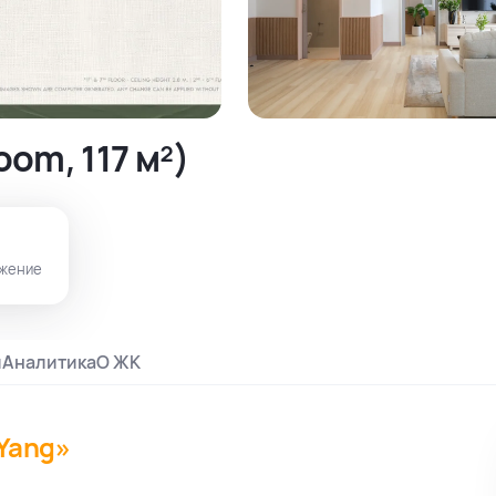
om, 117 м²)
жение
и
Аналитика
О ЖК
 Yang»