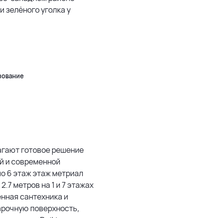
 и зелёного уголка у
5 км
500 м
Leaflet
|
©
OpenStreetMap
зование
лагают готовое решение
й и современной
по 6 этаж этаж метриал
.7 метров на 1 и 7 этажах
енная сантехника и
арочную поверхность,