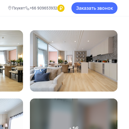
₽
Заказать звонок
Пхукет
+66 909653932
+16