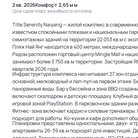
2 кв. 2026
Комфорт
2,65 м м
Срок сдачи
Класс жилья
Высота потолков
Title Serenity Naiyang — жилой комплекс в современн
известном спокойными пляжами и национальным пар
семиэтажных зданий на территории 22 053 кв.м с эко
Пляж Най Янг находится в 400 метрах, международный
Рядом расположен торговый центр Mingle Mall и нац
занимают более 3 750 кв.м территории. Застройщик Rh
квартале 2026 года.
Инфраструктура комплекса насчитывает 27 зон отды
основной, мелководный и лап-пул на первом этаже. 
панорамные виды. Бар у бассейна и зона BBQ создан
включают скалодром и детскую площадку. Клубный до
игровой зоной PlayStation. В парковочном здании раз
Фитнес-зона включает кардио и силовые тренажеры.
подходят для работы. Ко-кухня и кафе дополняют общ
Планировки представлены односпальными, двух- и 
апартаменты 26-39 кв.м подходят для инвестиций. Д
для семей. Трехкомнатные апартаменты 112-123 кв.м