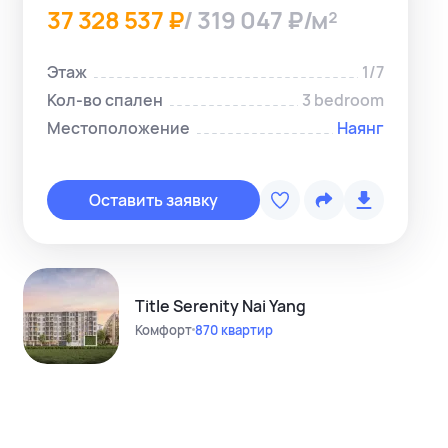
37 328 537 ₽
/ 319 047 ₽/м²
Этаж
1/7
Кол-во спален
3 bedroom
Местоположение
Наянг
Копировать с
Telegram-ме
Оставить заявку
WhatsApp-м
Instagram
Telegram-кан
Title Serenity Nai Yang
Комфорт
870 квартир