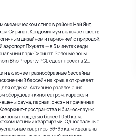
ом океаническом стиле в районе Най Янг,
ком Сиринат. Кондоминиум включает шесть
логичным дизайном и гармонией с природой.
 аэропорт Пхукета — в 5 минутах езды.
иональный парк Сиринат. Зеленые зоны
om Bho Property PCL сдает проект в 2
ха и включает разнообразные бассейны:
Бесконечный бассейн на крыше открывает
ы для отдыха. Активные развлечения
м оборудован кинотеатром, караоке и
мещены сауна, парная, онсэн и прачечная.
 Коворкинг-пространства и бизнес-лаунж
ие зоны площадью более 1 050 кв.м.
трехкомнатными квартирами. Односпальные
вуспальные квартиры 56-65 кв.м идеальны
 предлагают максимальный комфорт.