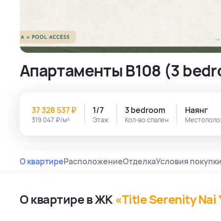
Апартаменты B108 (3 bedro
37 328 537 ₽
1/7
3 bedroom
Наянг
319 047 ₽/м²
Этаж
Кол-во спален
Местополо
О квартире
Расположение
Отделка
Условия покупк
О квартире в ЖК
«Title Serenity Nai