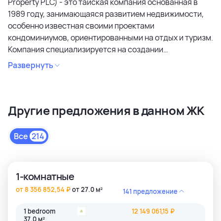
Property PLC) - это тайская компания основанная в
1989 году, занимающаяся развитием недвижимости,
особенно известная своими проектами
кондоминиумов, ориентированными на отдых и туризм.
Компания специализируется на создании
кондоминиумов в привлекательных районах, уделяя
Развернуть
особое внимание дизайну, качеству строительства и
созданию атмосферы спокойствия и релаксации.
Является лидером рынка и специализируется на
Другие предложения в данном ЖК
коммерческих объектах и жилой недвижимости
высокого качества в сегментах недвижимости
премиального и среднего класса. Среди районов
Все
214
застройки как престижные комьюнити Бангкока, так и
популярные туристические зоны Пхукета и Паттайи.
1-комнатные
от 8 356 852,54 ₽
от 27.0 м²
141 предложение
1 bedroom
12 149 061,15 ₽
37.0 м²