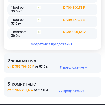
1 bedroom
12 700 800,33 ₽
39.0 м²
1 bedroom
12 049 477,29 ₽
37.0 м²
1 bedroom
12 385 905,45 ₽
39.0 м²
Смотреть все предложения
2-комнатные
от 17 355 799,92 ₽
от 57.0 м²
51 предложение
2 bedroom
18 606 668,46 ₽
61.0 м²
3-комнатные
2 bedroom
17 355 799,92 ₽
от 31 955 490,17 ₽
от 113.0 м²
22 предложения
61.0 м²
3 bedroom
35 090 371,85 ₽
2 bedroom
18 606 668,46 ₽
119.0 м²