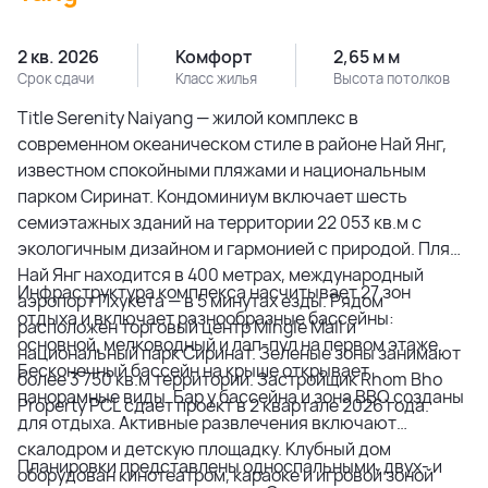
2 кв. 2026
Комфорт
2,65 м м
Срок сдачи
Класс жилья
Высота потолков
Title Serenity Naiyang — жилой комплекс в
современном океаническом стиле в районе Най Янг,
известном спокойными пляжами и национальным
парком Сиринат. Кондоминиум включает шесть
семиэтажных зданий на территории 22 053 кв.м с
экологичным дизайном и гармонией с природой. Пляж
Най Янг находится в 400 метрах, международный
Инфраструктура комплекса насчитывает 27 зон
аэропорт Пхукета — в 5 минутах езды. Рядом
отдыха и включает разнообразные бассейны:
расположен торговый центр Mingle Mall и
основной, мелководный и лап-пул на первом этаже.
национальный парк Сиринат. Зеленые зоны занимают
Бесконечный бассейн на крыше открывает
более 3 750 кв.м территории. Застройщик Rhom Bho
панорамные виды. Бар у бассейна и зона BBQ созданы
Property PCL сдает проект в 2 квартале 2026 года.
для отдыха. Активные развлечения включают
скалодром и детскую площадку. Клубный дом
Планировки представлены односпальными, двух- и
оборудован кинотеатром, караоке и игровой зоной