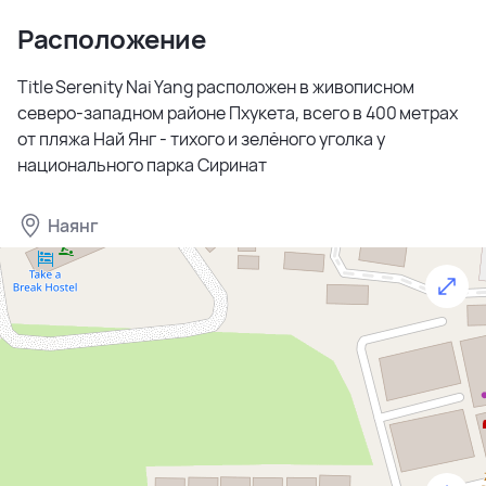
Расположение
Title Serenity Nai Yang расположен в живописном
северо-западном районе Пхукета, всего в 400 метрах
от пляжа Най Янг - тихого и зелёного уголка у
национального парка Сиринат
Наянг