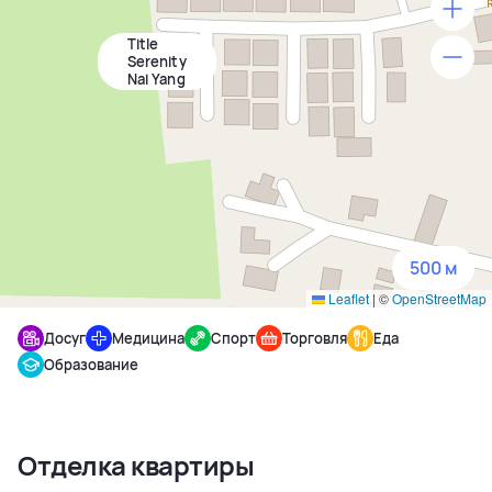
Title
500 м
Serenity
Nai Yang
1500 м
3 км
5 км
500 м
Leaflet
|
©
OpenStreetMap
Досуг
Медицина
Спорт
Торговля
Еда
Образование
Отделка квартиры