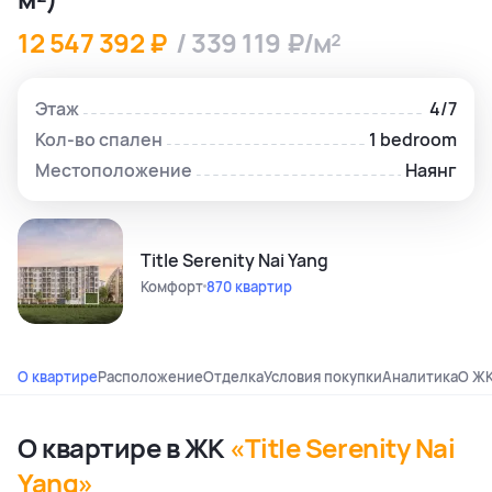
12 547 392 ₽
/ 339 119 ₽/м²
Этаж
4/7
Кол-во спален
1 bedroom
Местоположение
Наянг
Title Serenity Nai Yang
Комфорт
870 квартир
О квартире
Расположение
Отделка
Условия покупки
Аналитика
О Ж
О квартире в ЖК
«Title Serenity Nai
Yang»