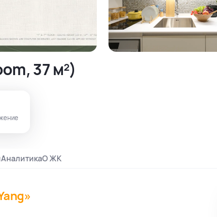
om, 37 м²)
жение
и
Аналитика
О ЖК
 Yang»