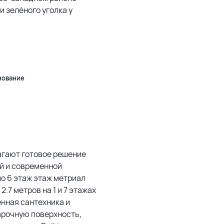
 и зелёного уголка у
5 км
500 м
Leaflet
|
©
OpenStreetMap
зование
лагают готовое решение
й и современной
по 6 этаж этаж метриал
.7 метров на 1 и 7 этажах
енная сантехника и
арочную поверхность,