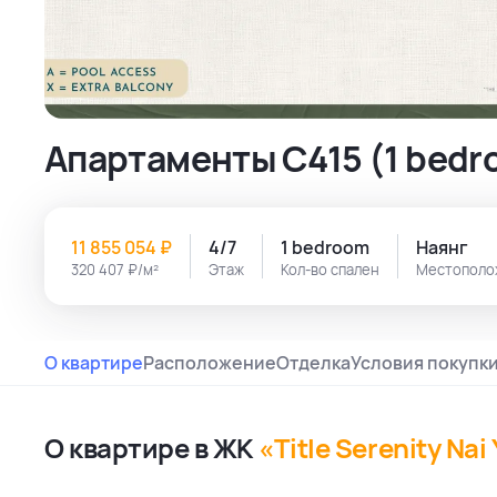
Апартаменты C415 (1 bedro
11 855 054 ₽
4/7
1 bedroom
Наянг
320 407 ₽/м²
Этаж
Кол-во спален
Местополо
О квартире
Расположение
Отделка
Условия покупк
О квартире в ЖК
«Title Serenity Nai