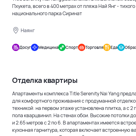
Пхукета, всего в 400 метрах от пляжа Най Янг - тихого
национального парка Сиринат
Наянг
Title
Serenity
Досуг
Медицина
Спорт
Торговля
Еда
Обра
Nai Yang
Отделка квартиры
Апартаменты комплекса Title Serenity Nai Yang пред
для комфортного проживания с продуманной отделко
техникой: на первом этаже установлена плитка, а с 2 
пола кварцвинил. На стенах обои. Высокие потолки до 2
и 2.65 метров с 2 по 6. В апартаментах имеется встро
кухонная гарнитура, которая включает встроенную в