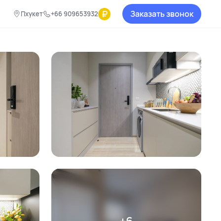
₽
Заказать звонок
Пхукет
+66 909653932
+6