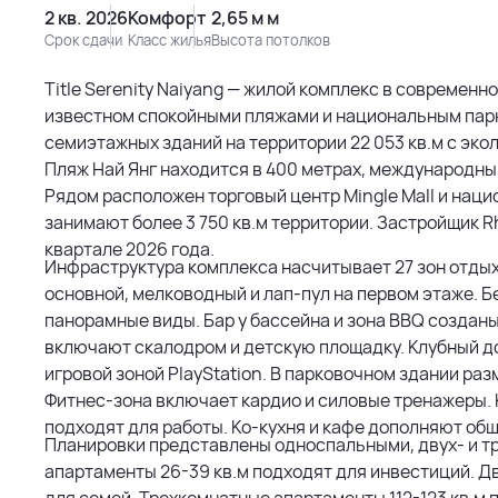
2 кв. 2026
Комфорт
2,65 м м
Срок сдачи
Класс жилья
Высота потолков
Title Serenity Naiyang — жилой комплекс в современн
известном спокойными пляжами и национальным пар
семиэтажных зданий на территории 22 053 кв.м с эко
Пляж Най Янг находится в 400 метрах, международный
Рядом расположен торговый центр Mingle Mall и нац
занимают более 3 750 кв.м территории. Застройщик Rh
квартале 2026 года.
Инфраструктура комплекса насчитывает 27 зон отды
основной, мелководный и лап-пул на первом этаже. 
панорамные виды. Бар у бассейна и зона BBQ создан
включают скалодром и детскую площадку. Клубный до
игровой зоной PlayStation. В парковочном здании раз
Фитнес-зона включает кардио и силовые тренажеры.
подходят для работы. Ко-кухня и кафе дополняют общ
Планировки представлены односпальными, двух- и 
апартаменты 26-39 кв.м подходят для инвестиций. Д
для семей. Трехкомнатные апартаменты 112-123 кв.м