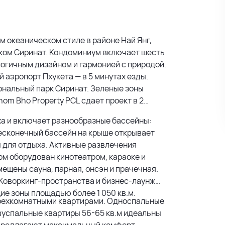
ом океаническом стиле в районе Най Янг,
ком Сиринат. Кондоминиум включает шесть
логичным дизайном и гармонией с природой.
 аэропорт Пхукета — в 5 минутах езды.
иональный парк Сиринат. Зеленые зоны
om Bho Property PCL сдает проект в 2
ха и включает разнообразные бассейны:
Бесконечный бассейн на крыше открывает
ы для отдыха. Активные развлечения
м оборудован кинотеатром, караоке и
мещены сауна, парная, онсэн и прачечная.
 Коворкинг-пространства и бизнес-лаунж
ие зоны площадью более 1 050 кв.м.
трехкомнатными квартирами. Односпальные
вуспальные квартиры 56-65 кв.м идеальны
 предлагают максимальный комфорт.