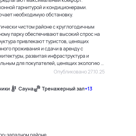
хонной гарнитурой и кондиционерами.
ючает необходимую обстановку.
огически чистом районе с круглогодичным
ному парку обеспечивают высокий спрос на
руктура привлекают туристов, ценящих
ного проживания и сдачи в аренду с
хитектуры, развитая инфраструктура и
льным для покупателей, ценящих экологию и
Опубликовано 27.10.25
ники
Сауна
Тренажерный зал
+13
500 м
1500 м
3 км
веро-западном районе