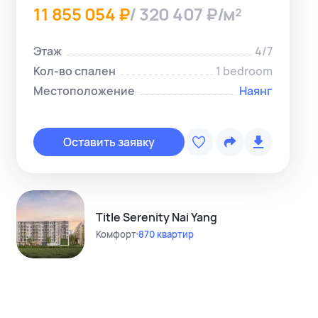
11 855 054 ₽
/ 320 407 ₽/м²
Этаж
4/7
Кол-во спален
1 bedroom
Местоположение
Наянг
Копировать с
Telegram-ме
Оставить заявку
WhatsApp-м
Instagram
Telegram-кан
Title Serenity Nai Yang
Комфорт
870 квартир