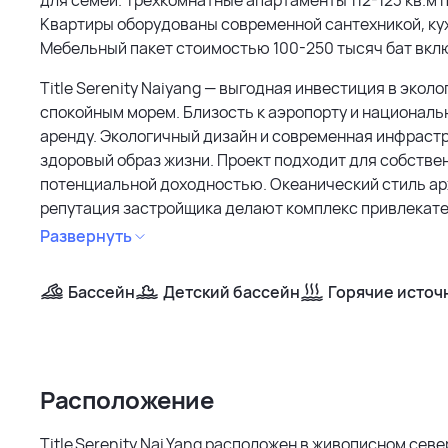
Квартиры оборудованы современной сантехникой, ку
Мебельный пакет стоимостью 100-250 тысяч бат вкл
Title Serenity Naiyang — выгодная инвестиция в экол
спокойным морем. Близость к аэропорту и националь
аренду. Экологичный дизайн и современная инфраст
здоровый образ жизни. Проект подходит для собствен
потенциальной доходностью. Океанический стиль ар
репутация застройщика делают комплекс привлекате
комфорт.
Развернуть
Бассейн
Детский бассейн
Горячие источ
Расположение
Title Serenity Nai Yang расположен в живописном се