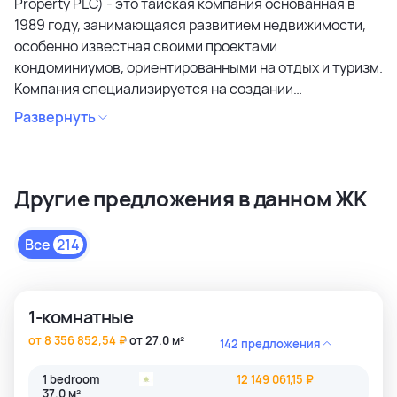
Property PLC) - это тайская компания основанная в
1989 году, занимающаяся развитием недвижимости,
особенно известная своими проектами
кондоминиумов, ориентированными на отдых и туризм.
Компания специализируется на создании
кондоминиумов в привлекательных районах, уделяя
Развернуть
особое внимание дизайну, качеству строительства и
созданию атмосферы спокойствия и релаксации.
Является лидером рынка и специализируется на
Другие предложения в данном ЖК
коммерческих объектах и жилой недвижимости
высокого качества в сегментах недвижимости
премиального и среднего класса. Среди районов
Все
214
застройки как престижные комьюнити Бангкока, так и
популярные туристические зоны Пхукета и Паттайи.
1-комнатные
от 8 356 852,54 ₽
от 27.0 м²
142 предложения
1 bedroom
12 149 061,15 ₽
37.0 м²