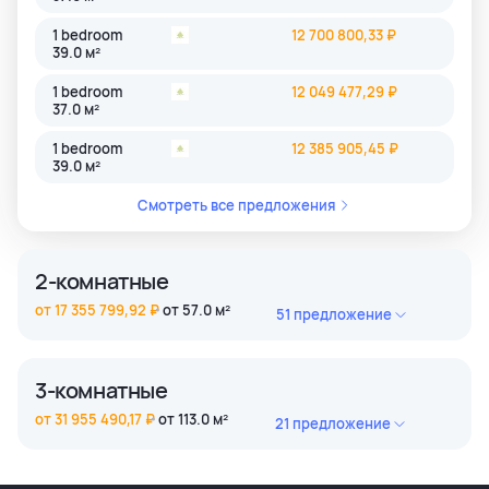
1 bedroom
12 700 800,33 ₽
39.0 м²
1 bedroom
12 049 477,29 ₽
37.0 м²
1 bedroom
12 385 905,45 ₽
39.0 м²
Смотреть все предложения
2-комнатные
от 17 355 799,92 ₽
от 57.0 м²
51 предложение
2 bedroom
18 606 668,46 ₽
61.0 м²
3-комнатные
2 bedroom
17 355 799,92 ₽
от 31 955 490,17 ₽
от 113.0 м²
21 предложение
61.0 м²
3 bedroom
35 090 371,85 ₽
2 bedroom
18 606 668,46 ₽
119.0 м²