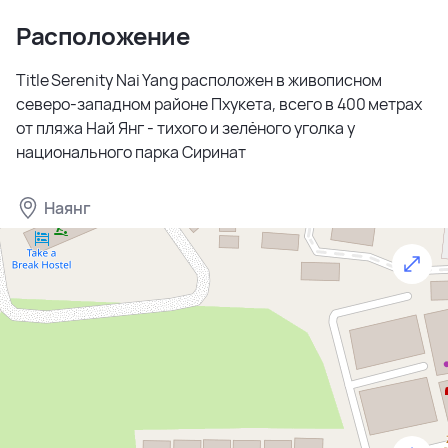
Расположение
Title Serenity Nai Yang расположен в живописном
северо-западном районе Пхукета, всего в 400 метрах
от пляжа Най Янг - тихого и зелёного уголка у
национального парка Сиринат
Наянг