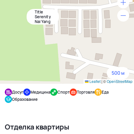
Title
500 м
Serenity
Nai Yang
1500 м
3 км
5 км
500 м
Leaflet
|
©
OpenStreetMap
Досуг
Медицина
Спорт
Торговля
Еда
Образование
Отделка квартиры