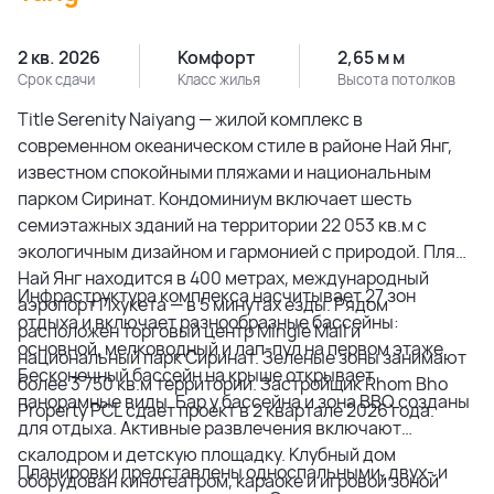
2 кв. 2026
Комфорт
2,65 м м
Срок сдачи
Класс жилья
Высота потолков
Title Serenity Naiyang — жилой комплекс в
современном океаническом стиле в районе Най Янг,
известном спокойными пляжами и национальным
парком Сиринат. Кондоминиум включает шесть
семиэтажных зданий на территории 22 053 кв.м с
экологичным дизайном и гармонией с природой. Пляж
Най Янг находится в 400 метрах, международный
Инфраструктура комплекса насчитывает 27 зон
аэропорт Пхукета — в 5 минутах езды. Рядом
отдыха и включает разнообразные бассейны:
расположен торговый центр Mingle Mall и
основной, мелководный и лап-пул на первом этаже.
национальный парк Сиринат. Зеленые зоны занимают
Бесконечный бассейн на крыше открывает
более 3 750 кв.м территории. Застройщик Rhom Bho
панорамные виды. Бар у бассейна и зона BBQ созданы
Property PCL сдает проект в 2 квартале 2026 года.
для отдыха. Активные развлечения включают
скалодром и детскую площадку. Клубный дом
Планировки представлены односпальными, двух- и
оборудован кинотеатром, караоке и игровой зоной